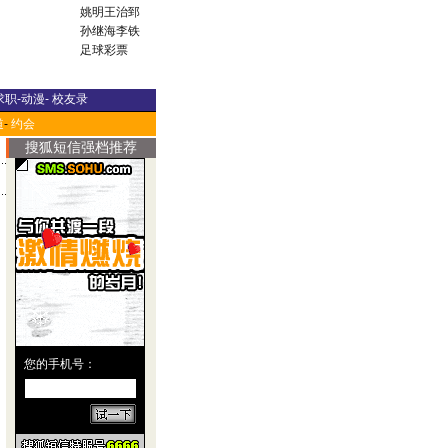
姚明
王治郅
孙继海
李铁
足球彩票
求职
-
动漫
-
校友录
道
-
约会
搜狐短信强档推荐