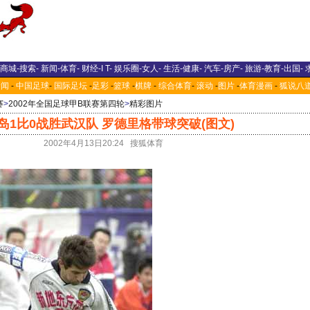
商城
-
搜索
-
新闻
-
体育
-
财经
-
I T
-
娱乐圈
-
女人
-
生活
-
健康
-
汽车
-
房产
-
旅游
-
教育
-
出国
-
新闻
-
中国足球
-
国际足坛
-
足彩
-
篮球
-
棋牌
-
综合体育
-
滚动
-
图片
-
体育漫画
-
狐说八
赛
>
2002年全国足球甲B联赛第四轮
>
精彩图片
岛1比0战胜武汉队 罗德里格带球突破(图文)
2002年4月13日20:24 搜狐体育