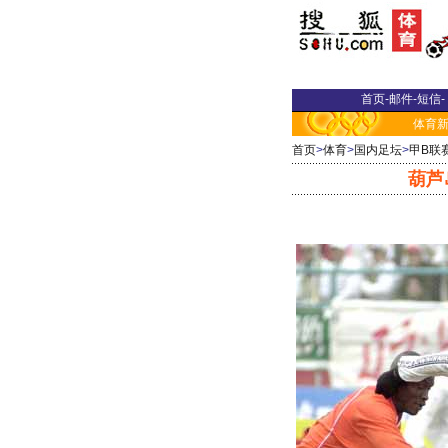
首页
-
邮件
-
短信
-
体育
首页
>
体育
>
国内足坛
>
甲B联
葫芦