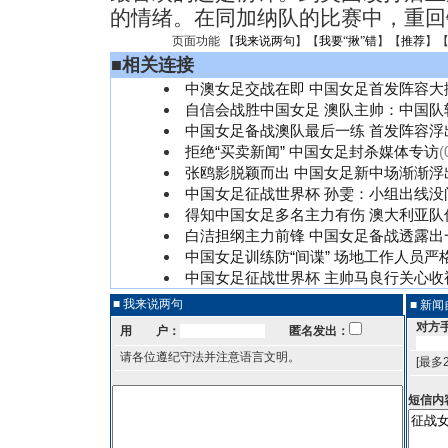
的情绪。在同加纳队的比赛中，重回
页面功能 【
我来说两句
】【
我要“揪”错
】【
推荐
】
■
相关连接
中澳女足交战在即 中国女足首发阵容大
自信会战胜中国女足 澳队主帅：中国队
中国女足备战澳队最后一练 首发阵容浮
拒绝“买卖新闻” 中国女足封杀媒体专访
(
张鸥影脱颖而出 中国女足新中场渐渐浮
中国女足征战世界杯 孙雯：小组出线没
得知中国女足多名主力有伤 澳大利亚队
白洁担纲主力前锋 中国女足备战透露出
中国女足训练防“间谍” 场地工作人员严
中国女足征战世界杯 主帅马良行关心收
■ 我来说两句
■ 新
对方
用 户：
匿名发出：
请各位遵纪守法并注意语言文明。
[最多
短信内