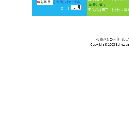
迷
彩
风暴
彩色图片和弦铃声
·
疯狂音效：
8元/月
宝贝该起床了
甘撒热血写
搜狐体育24小时值班电话：
Copyright © 2003 Sohu.com I