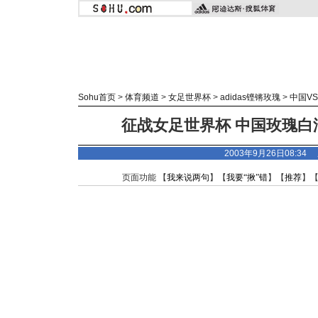
Sohu首页
>
体育频道
>
女足世界杯
>
adidas
铿锵玫瑰
>
中国V
征战女足世界杯 中国玫瑰白
2003年9月26日08:34
页面功能 【
我来说两句
】【
我要“揪”错
】【
推荐
】