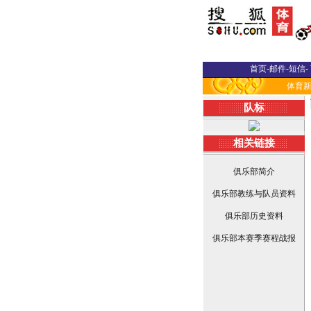
首页
-
邮件
-
短信
-
体育
队标
相关链接
俱乐部简介
俱乐部教练与队员资料
俱乐部历史资料
俱乐部本赛季赛程战报