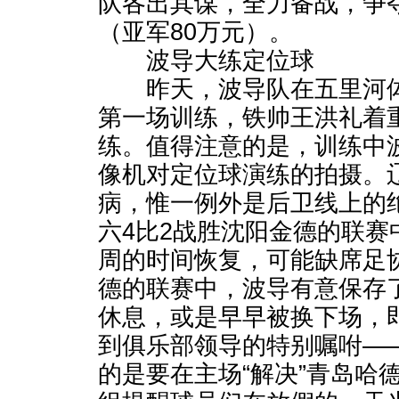
队各出其谋，全力备战，争夺
（亚军80万元）。
波导大练定位球
昨天，波导队在五里河体
第一场训练，铁帅王洪礼着
练。值得注意的是，训练中
像机对定位球演练的拍摄。
病，惟一例外是后卫线上的
六4比2战胜沈阳金德的联赛
周的时间恢复，可能缺席足
德的联赛中，波导有意保存
休息，或是早早被换下场，
到俱乐部领导的特别嘱咐——
的是要在主场“解决”青岛哈