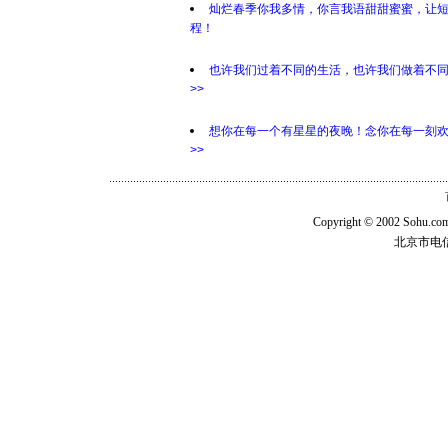
灿烂春季你我多情，你言我语甜甜蜜蜜，让
程！
也许我们过着不同的生活，也许我们做着不
>>
想你在每一个有星星的夜晚！念你在每一刻
>>
Copyright © 2002 Sohu.c
北京市电