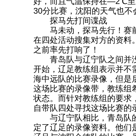
好，而且气温保持在—2℃至
30分比赛，沈阳的天气也不
探马先打间谍战
马未动，探马先行！赛前
在四处活动搜集对方的资料
之前率先打响了！
青岛队与辽宁队之间并没
开始，辽足教练组表示并不
海中远队的比赛录像，但是
这场比赛的录像带，教练组
状态。而针对教练组的要求
自带队四处寻找这场比赛的
与辽宁队相比，青岛队的
定了辽足的录像资料。他们