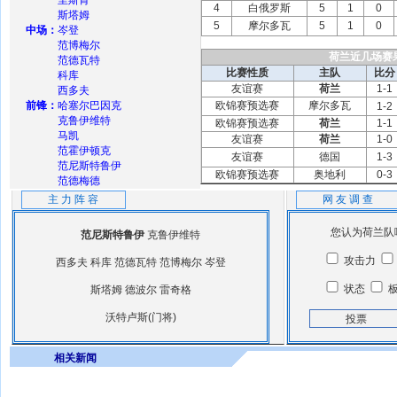
里斯肯
4
白俄罗斯
5
1
0
斯塔姆
5
摩尔多瓦
5
1
0
中场：
岑登
范博梅尔
荷兰近几场赛
范德瓦特
比赛性质
主队
比分
科库
友谊赛
荷兰
1-1
西多夫
前锋：
哈塞尔巴因克
欧锦赛预选赛
摩尔多瓦
1-2
克鲁伊维特
欧锦赛预选赛
荷兰
1-1
马凯
友谊赛
荷兰
1-0
范霍伊顿克
友谊赛
德国
1-3
范尼斯特鲁伊
欧锦赛预选赛
奥地利
0-3
范德梅德
主 力 阵 容
网 友 调 查
您认为荷兰队
范尼斯特鲁伊
克鲁伊维特
攻击力
西多夫 科库 范德瓦特 范博梅尔 岑登
状态
斯塔姆 德波尔 雷奇格
沃特卢斯(门将)
相关新闻