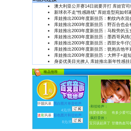
澳大利亚公开赛14日就要开打 库娃官司
新球衣不走“性感路线” 库娃造型宛如邻
库娃推出2003年度新挂历：豹纹内衣混
库娃推出2003年度新挂历：野百合也会
库娃推出2003年度新挂历：马鞍旁的玉女
库娃推出2003年度新挂历：墨西哥风情(
库娃推出2003年度新挂历：西部女牛仔(
库娃推出2003年度新挂历：犹抱吉他半遮
库娃推出2003年度新挂历：大辫子+超短
身姿优美目光撩人 库娃推出新年性感挂历
怀
旧
风暴
黑白图片单音铃声
·
和弦铃声：
4元/月
很爱很爱你
有多少爱可
迷
彩
风暴
彩色图片和弦铃声
·
疯狂音效：
8元/月
宝贝该起床了
甘撒热血写