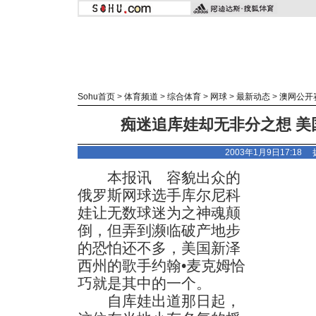
Sohu首页
>
体育频道
>
综合体育
>
网球
>
最新动态
>
澳网公开
痴迷追库娃却无非分之想 美
2003年1月9日17:18
本报讯 容貌出众的
俄罗斯网球选手库尔尼科
娃让无数球迷为之神魂颠
倒，但弄到濒临破产地步
的恐怕还不多，美国新泽
西州的歌手约翰•麦克姆恰
巧就是其中的一个。
自库娃出道那日起，