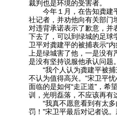
裁判也是环境的受害者。
今年１月，在告知龚建平
社记者，并劝他向有关部门
对违背承诺表示了歉意，并
下去了，可以到绿城的足球
卫平对龚建平的被捕表示“内
上是绿城害了他，一是没有严
是没有坚持说服他承认问题
“我个人认为龚建平被捕
不认为值得高兴。”宋卫平
面临的是如何“走正道”，希
训，光明磊落，不应该再有
“我真不愿意看到有太多
罚！”宋卫平最后对记者说。