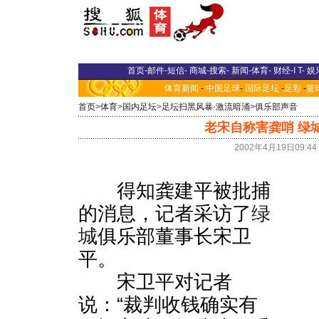
首页
-
邮件
-
短信
-
商城
-
搜索
-
新闻
-
体育
-
财经
-
I T
-
娱
体育新闻
-
中国足球
-
国际足坛
-
足彩
-
篮
首页
>
体育
>
国内足坛
>
足坛扫黑风暴·激流暗涌
>
俱乐部声音
老宋自称害龚哨 绿
2002年4月19日09:4
得知龚建平被批捕
的消息，记者采访了
绿
城
俱乐部董事长宋卫
平。
宋卫平对记者
说：“裁判收钱确实有