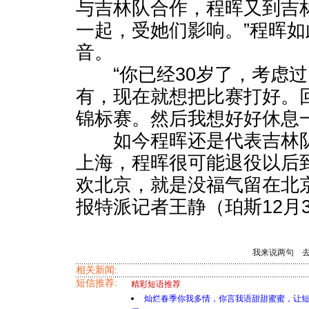
与吉林队合作，程晖又到吉
一起，受她们影响。”程晖
音。
“你已经30岁了，考虑过以
有，现在就想把比赛打好。
锦标赛。然后我想好好休息
如今程晖还是代表吉林队
上海，程晖很可能退役以后
欢北京，就是没福气留在北
报特派记者王静（珀斯12月
我来说两句
相关新闻:
短信推荐:
精彩短语推荐
灿烂春季你我多情，你言我语甜甜蜜蜜，让