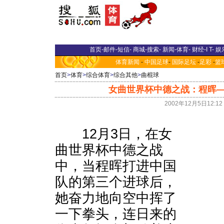
首页
-
邮件
-
短信
-
商城
-
搜索
-
新闻
-
体育
-
财经
-
I T
-
娱
体育新闻
-
中国足球
-
国际足坛
-
足彩
-
篮
首页
>
体育
>
综合体育
>
综合其他
>
曲棍球
女曲世界杯中德之战：程晖
2002年12月5日12:1
12月3日，在女
曲世界杯中德之战
中，当程晖打进中国
队的第三个进球后，
她奋力地向空中挥了
一下拳头，连日来的