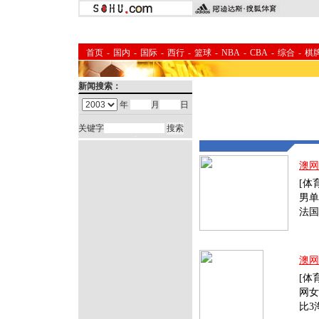
首页
-
国内
-
国际
-
西行
-
篮球
-
NBA
-
CBA
-
综合
-
棋
新闻搜索：
年
月
日
关键字
澳网
[体
男单
法国
澳网
[体
网女
比3