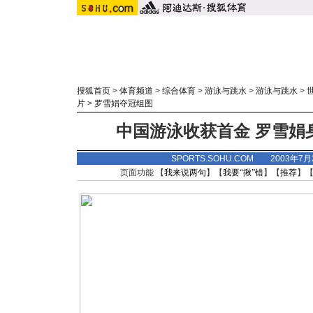
搜狐首页
>
体育频道
>
综合体育
>
游泳与跳水
>
游泳与跳水
>
片
>
罗雪娟夺冠组图
中国游泳收获首金 罗雪娟
SPORTS.SOHU.COM 2003年7
页面功能 【
我来说两句
】【
我要“揪”错
】【
推荐
】