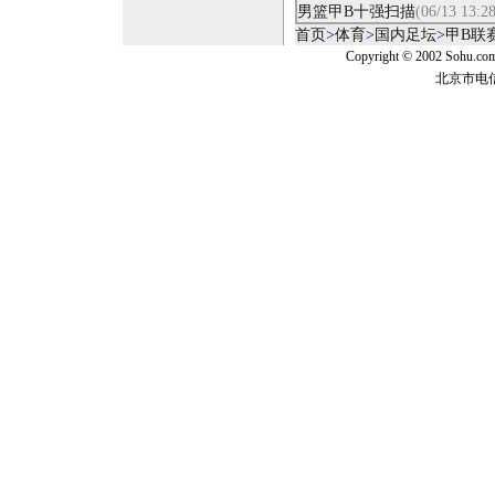
男篮甲B十强扫描
(06/13 13:28
首页
>
体育
>
国内足坛
>
甲B联
Copyright © 2002 Sohu.c
北京市电