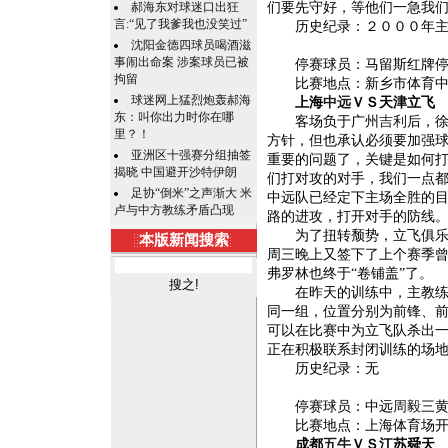
郝海东对球迷口出狂
们要先守好，等他们一急我
言:“见了我爹我也没笑过”
历史纪录：２０００年主
沈阳金德四球员喝酒滋
事闹出命案 涉案球员已被
停赛球员：马留斯红牌停
拘留
比赛地点：新乡市体育中心
球迷网上猛烈炮轰郝海
上海
中远
ＶＳ天津立飞
东：叫你出力时你在哪
客场负于广州
吉利
后，徐
里？！
方针，但也承认必须要加强
亚洲区十强赛分组抽签
重要的问题了，关键是如何
揭晓 中国避开沙特伊朗
们打对攻的对手，我们一点
足协“倒米”之声渐大 米
中远队已经定下主场全胜的
卢与中方教练矛盾凸现
路的进攻，打开对手的防线
为了扭转颓势，立飞俱乐部
本版新闻搜索
周三晚上又签下了上个赛季
弗罗林也终于“卷铺盖”了。
在昨天的训练中，主教练里
同一组，位置分别为前锋、前
可以在比赛中为立飞队杀出
正在积极联系封闭训练的场
历史纪录：无
停赛球员：中远
周毅
三
比赛地点：上海体育场开球
成都
五牛
ＶＳ江苏舜天