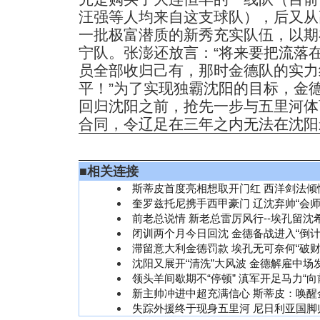
汪强等人均来自这支球队），后又从
一批极富潜质的新秀充实队伍，以期
宁队。张澎还放言：“将来要把流落
员全部收归己有，那时金德队的实力
平！”为了实现独霸沈阳的目标，金
回归沈阳之前，抢先一步与五里河体
合同，令辽足在三年之内无法在沈阳
■
相关连接
斯蒂皮首度亮相想取开门红 西洋剑法倾
奎罗兹托尼携手西甲豪门 辽沈弃帅“会师
前老总说情 新老总雷厉风行--埃孔留沈
闭训两个月今日回沈 金德备战进入“倒计
滞留意大利金德罚款 埃孔无可奈何“破财
沈阳又展开“清洗”大风波 金德解雇中场
领头羊间歇期不“停顿” 滇军开足马力“向
新主帅冲进中超充满信心 斯蒂皮：唤醒
失踪外援终于现身五里河 尼日利亚国脚