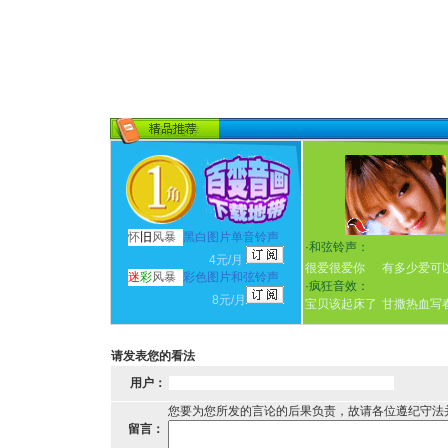
怀
旧
风暴
黑白图片单音铃声
·
和弦铃声：
4元/月
很爱很爱你
有多少爱可
迷
彩
风暴
彩色图片和弦铃声
·
疯狂音效：
8元/月
宝贝该起床了
甘撒热血写
请发表您的看法
用户：
您要为您所发的言论的后果负责，故请各位遵纪守法
留言：