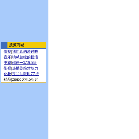
搜狐商城
·
影视
|
我们真的爱过吗
·
音乐
|
呐喊曾经的摇滚
·
书籍
|
邵佳一写真5折
·
影视
|
热播剧绝对权力
·
化妆
|
玉兰油限时77折
·
精品
|
zippo火机5折起