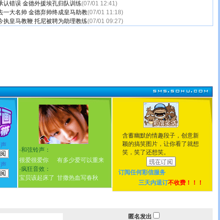
承认错误 金德外援埃孔归队训练
(07/01 12:41)
去一大名帅 金德弃帅终成皇马助教
(07/01 11:18)
今执皇马教鞭 托尼被聘为助理教练
(07/01 09:27)
含蓄幽默的情趣段子，创意新
颖的搞笑图片，让你看了就想
铃声
·
和弦铃声：
笑，笑了还想笑。
很爱很爱你
有多少爱可以重来
铃声
·
疯狂音效：
订阅任何
彩信服务
宝贝该起床了
甘撒热血写春秋
三天内退订
不收费！！！
匿名发出