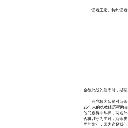
记者王宏、特约记者李
金德此战的胜率时，斯蒂
充当救火队员对斯蒂皮
25年来的执教经历帮助
他们踢得非常棒，两名外
否将以守为主时，斯蒂皮
固的防守，因为这是我们