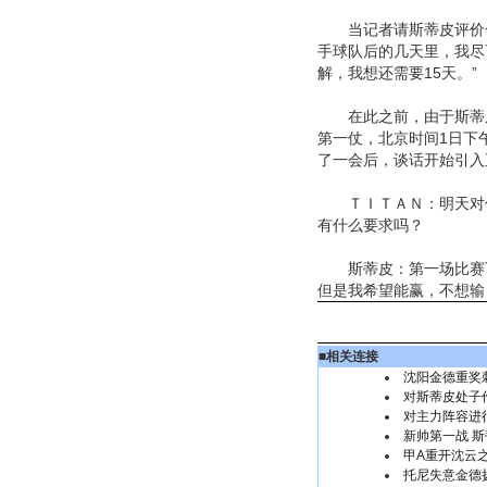
当记者请斯蒂皮评价一
手球队后的几天里，我尽
解，我想还需要15天。”
在此之前，由于斯蒂皮
第一仗，北京时间1日下
了一会后，谈话开始引入
ＴＩＴＡＮ：明天对你
有什么要求吗？
斯蒂皮：第一场比赛可
但是我希望能赢，不想输
■
相关连接
沈阳金德重奖
对斯蒂皮处子
对主力阵容进
新帅第一战 
甲A重开沈云
托尼失意金德