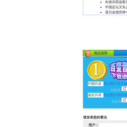
向俱乐部连夜
中国足坛又失
昔日金德弃帅
怀
旧
风暴
黑白图片单音
4元/月
迷
彩
风暴
彩色图片和弦
8元/月
请发表您的看法
用户：