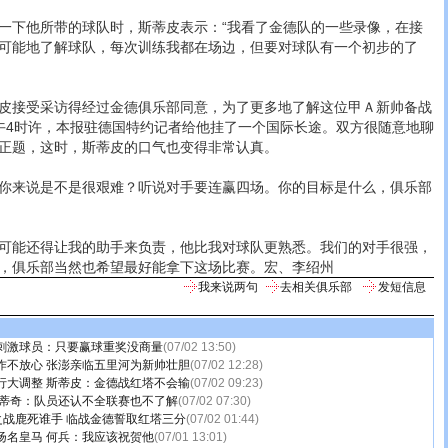
下他所带的球队时，斯蒂皮表示：“我看了金德队的一些录像，在接
可能地了解球队，每次训练我都在场边，但要对球队有一个初步的了
接受采访得经过金德俱乐部同意，为了更多地了解这位甲Ａ新帅备战
午4时许，本报驻德国特约记者给他挂了一个国际长途。双方很随意地聊
正题，这时，斯蒂皮的口气也变得非常认真。
来说是不是很艰难？听说对手要连赢四场。你的目标是什么，俱乐部
能还得让我的助手来负责，他比我对球队更熟悉。我们的对手很强，
，俱乐部当然也希望最好能拿下这场比赛。宏、李绍州
我来说两句
去相关俱乐部
发短信息
刺激球员：只要赢球重奖没商量
(07/02 13:50)
作不放心 张澎亲临五里河为新帅壮胆
(07/02 12:28)
行大调整 斯蒂皮：金德战红塔不会输
(07/02 09:23)
斯蒂奇：队员还认不全联赛也不了解
(07/02 07:30)
之战鹿死谁手 临战金德誓取红塔三分
(07/02 01:44)
扬名皇马 何兵：我应该祝贺他
(07/01 13:01)