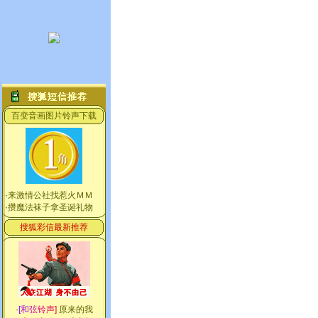
百变音画图片铃声下载
·
来激情公社找惹火ＭＭ
·
攒魔法袜子拿圣诞礼物
搜狐彩信最新推荐
·
[
和
弦
铃
声
]
原来的我