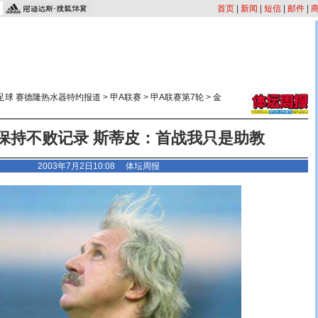
首页
|
新闻
|
短信
|
邮件
|
足球 赛德隆热水器特约报道
>
甲A联赛
>
甲A联赛第7轮
>
金
保持不败记录 斯蒂皮：首战我只是助教
2003年7月2日10:08 体坛周报