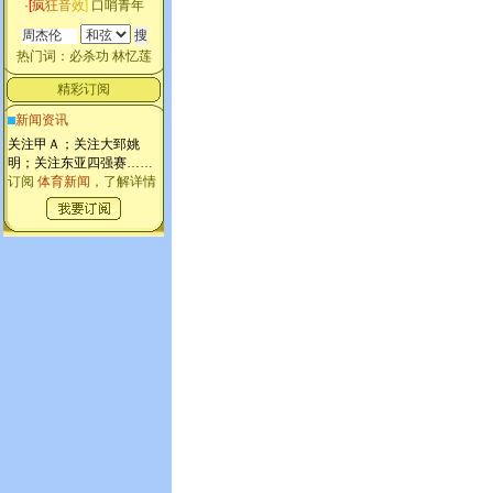
·
[
疯
狂
音
效
]
口哨青年
热门词：
必杀功
林忆莲
精彩订阅
新闻资讯
关注甲Ａ；关注大郅姚
明；关注东亚四强赛
……
订阅
体育新闻
，了解详情