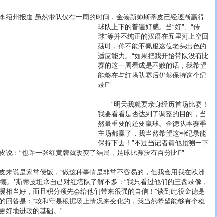
绍州报道 虽然带队仅有一周的时间，金德新帅斯蒂皮已经逐渐赢得
球队上下的普遍好感。
当“好”、“传
球”等并不纯正的汉语在五里河上空回
荡时，你不能不佩服这位老头出色的
适应能力。“如果把我开始带队没有比
赛的这一周看成是不败的话，我希望
能够在与红塔队赛后仍然保持这个纪
录”
“明天我就要亲身经历首场比赛！
我要看看是否达到了调整的目的，当
然最重要的还要赢球。金德队本赛季
主场都赢了，我当然希望这种纪录能
保持下去！”不过当记者请他预测一下
皮说：“也许一张红黄牌就改变了结局，足球比赛没有百分比”
来说是家常便饭，“做这种事情是非常不容易的，但我会用我在欧洲
金德。”斯蒂皮坦承自己对红塔队了解不多：“我只看过他们的三盘录像，
援相当好，而且积分领先会给他们带来很强的自信！”谈到此役金德是
的回答是：“攻和守是根据场上情况来变化的，我当然希望能够有个稳
更好地进攻的基础。”