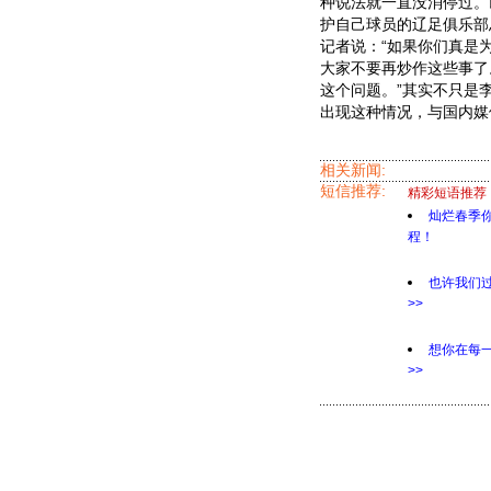
种说法就一直没消停过。
护自己球员的辽足俱乐部
记者说：“如果你们真是
大家不要再炒作这些事了
这个问题。”其实不只是
出现这种情况，与国内媒
相关新闻:
短信推荐:
精彩短语推荐
灿烂春季
程！
也许我们
>>
想你在每
>>