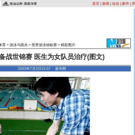
首页
|
新闻
|
短信
|
邮件
|
体育
>
游泳与跳水
>
世界游泳锦标赛
>
精彩图片
备战世锦赛 医生为女队员治疗(图文)
2003年7月3日15:07 新华网