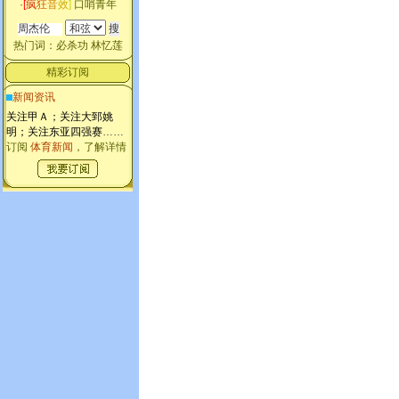
·
[
疯
狂
音
效
]
口哨青年
热门词：
必杀功
林忆莲
精彩订阅
新闻资讯
关注甲Ａ；关注大郅姚
明；关注东亚四强赛
……
订阅
体育新闻
，了解详情