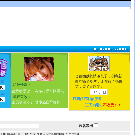
含蓄幽默的情趣段子，创意新
颖的搞笑图片，让你看了就想
铃声
·
和弦铃声：
笑，笑了还想笑。
很爱很爱你
有多少爱可以重来
铃声
·
疯狂音效：
订阅任何
彩信服务
宝贝该起床了
甘撒热血写春秋
三天内退订
不收费！！！
匿名发出
论的后果负责，故请各位遵纪守法并注意语言文明。