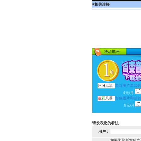
■
相关连接
怀
旧
风暴
黑白图片单音
4元/月
迷
彩
风暴
彩色图片和弦
8元/月
请发表您的看法
用户：
您要为您所发的言