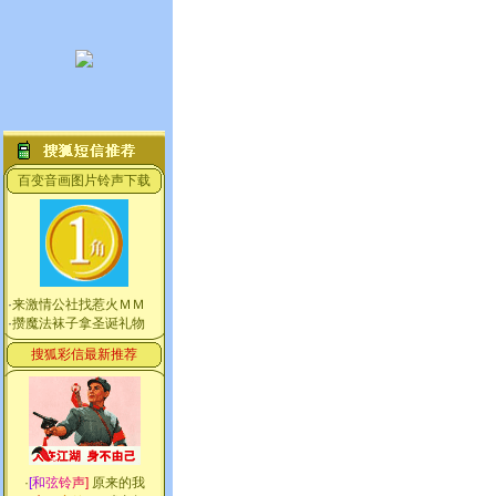
百变音画图片铃声下载
·
来激情公社找惹火ＭＭ
·
攒魔法袜子拿圣诞礼物
搜狐彩信最新推荐
·
[
和
弦
铃
声
]
原来的我