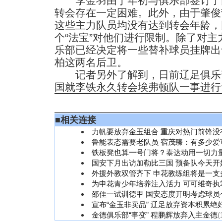
李金羽由于年初与俱乐部签订了
转会存在一定困难。此外，由于肇俊
这些主力队员均没有达到转会年龄，
个“法宝”对他们进行限制。除了对
乐部已经决定将一些替补球员挂牌出
柏这两名后卫。
记者另外了解到，日前辽足俱乐
国就李铁永久转会埃弗顿队一事进行
■
相关连接
力帆要放弃金玉组合 重庆对热门前锋没
鲁能表态需要老队员 宿茂臻：有多少爱
铁板凳也算一号门将？泰达动用一切力
国安下月出访加勒比三国 预备队今天开
外援外教双管齐下 申花教练组将是一支
为申花青少年培养注入活力 可可维奇执掌
邵佳一试训德甲 国安态度开明考虑球员
宣布“金玉非卖品” 辽足放弃资本积累绝
金德俱乐部“事变” 程鹏辉放弃入主金德
(