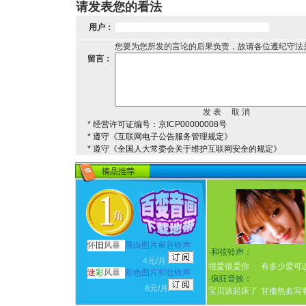
请发表您的看法
用户：
您要为您所发的言论的后果负责，故请各位遵纪守法
留言：
* 经营许可证编号：京ICP00000008号
* 遵守《互联网电子公告服务管理规定》
* 遵守《全国人大常委会关于维护互联网安全的规定》
怀
旧
风暴
黑白图片单音铃声
·
和弦铃声：
4元/月
很爱很爱你
有多少爱可
迷
彩
风暴
彩色图片和弦铃声
·
疯狂音效：
8元/月
宝贝该起床了
甘撒热血写