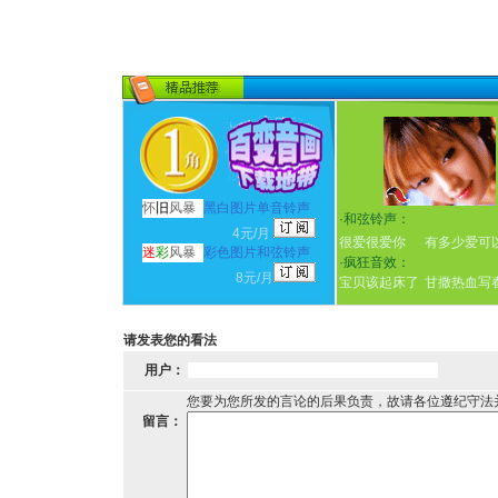
怀
旧
风暴
黑白图片单音铃声
·
和弦铃声：
4元/月
很爱很爱你
有多少爱可
迷
彩
风暴
彩色图片和弦铃声
·
疯狂音效：
8元/月
宝贝该起床了
甘撒热血写
请发表您的看法
用户：
您要为您所发的言论的后果负责，故请各位遵纪守法
留言：