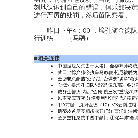
刻地认识到自己的错误，俱乐部决定
进行严厉的处罚，然后留队察看。
昨日下午4：00 ，埃孔随金德队
行训练。 （马骋）
■
相关连接
中国足坛又失去一大名帅 金德弃帅终
昔日金德弃帅今执皇马教鞭 托尼被聘
金德老总豪赌“处子战” 密谋要“擒拿”领
金德外援埃孔归队“摆谱” 俱乐部准备处
戚务生誓灭“内乱”金德 携三发“重磅炸弹
以不变应万变 红塔要用“老面孔”迎接新
甲A前瞻：沈阳金德（10）VS云南红塔
斯蒂皮首度亮相想取开门红 西洋剑法
奎罗兹托尼携手西甲豪门 辽沈弃帅“会师