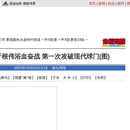
首页
|
新闻
|
短信
|
邮件
|
足球 赛德隆热水器特约报道
>
甲A联赛
>
甲A联赛第18轮
>
根伟浴血奋战 第一次攻破现代球门(图)
2003年10月6日13:16 体坛周报
说两句
】【
我要“揪”错
】【
推荐
】【字体：
大
中
小
】【
打印
】 【
关闭
】