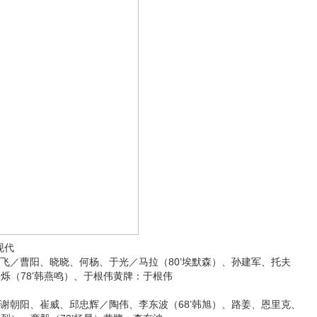
现代
飞／曹阳、晓晓、何杨、于光／马拉（80’埃默森）、孙建军、托夫
张烁（78’韩燕鸣）、于根伟黄牌：于根伟
谢朝阳、崔威、邱忠辉／陶伟、李东波（68’韩旭）、路姜、恩里克、