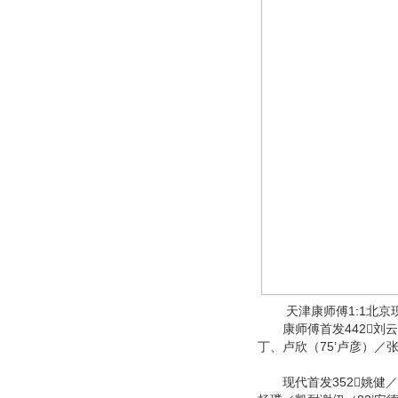
天津康师傅1:1北京
康师傅首发442刘云
丁、卢欣（75’卢彦）／
现代首发352姚健／