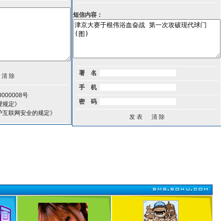
短信内容：
署 名
手 机
000008号
密 码
理规定》
护互联网安全的规定》