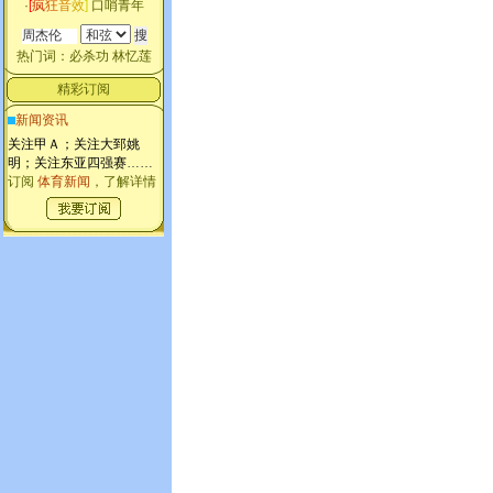
·
[
疯
狂
音
效
]
口哨青年
热门词：
必杀功
林忆莲
精彩订阅
新闻资讯
关注甲Ａ；关注大郅姚
明；关注东亚四强赛
……
订阅
体育新闻
，了解详情