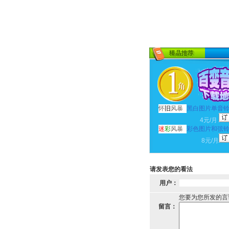
怀
旧
风暴
黑白图片单音
4元/月
迷
彩
风暴
彩色图片和弦
8元/月
请发表您的看法
用户：
您要为您所发的言
留言：