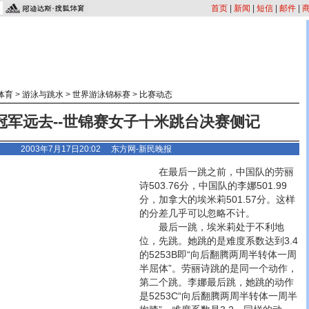
首页
|
新闻
|
短信
|
邮件
|
体育
>
游泳与跳水
>
世界游泳锦标赛
>
比赛动态
冠军远去--世锦赛女子十米跳台决赛侧记
2003年7月17日20:02
东方网-新民晚报
在最后一跳之前，中国队的劳丽
诗503.76分，中国队的李娜501.99
分，加拿大的埃米莉501.57分。这样
的分差几乎可以忽略不计。
最后一跳，埃米莉处于不利地
位，先跳。她跳的是难度系数达到3.4
的5253B即“向后翻腾两周半转体一周
半屈体”。劳丽诗跳的是同一个动作，
第二个跳。李娜最后跳，她跳的动作
是5253C“向后翻腾两周半转体一周半