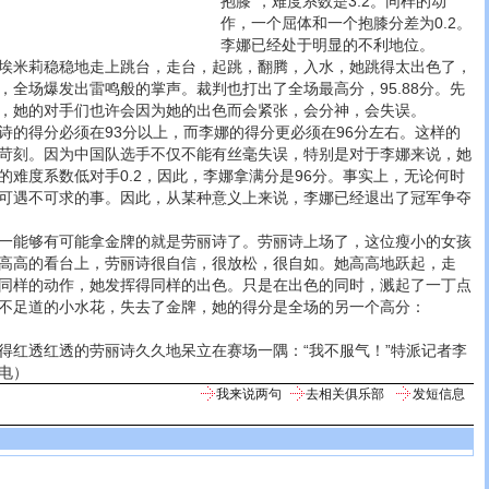
抱膝”，难度系数是3.2。同样的动
作，一个屈体和一个抱膝分差为0.2。
李娜已经处于明显的不利地位。
米莉稳稳地走上跳台，走台，起跳，翻腾，入水，她跳得太出色了，
，全场爆发出雷鸣般的掌声。裁判也打出了全场最高分，95.88分。先
，她的对手们也许会因为她的出色而会紧张，会分神，会失误。
得分必须在93分以上，而李娜的得分更必须在96分左右。这样的
苛刻。因为中国队选手不仅不能有丝毫失误，特别是对于李娜来说，她
的难度系数低对手0.2，因此，李娜拿满分是96分。事实上，无论何时
可遇不可求的事。因此，从某种意义上来说，李娜已经退出了冠军争夺
能够有可能拿金牌的就是劳丽诗了。劳丽诗上场了，这位瘦小的女孩
高高的看台上，劳丽诗很自信，很放松，很自如。她高高地跃起，走
同样的动作，她发挥得同样的出色。只是在出色的同时，溅起了一丁点
不足道的小水花，失去了金牌，她的得分是全场的另一个高分：
红透红透的劳丽诗久久地呆立在赛场一隅：“我不服气！”特派记者李
电）
我来说两句
去相关俱乐部
发短信息