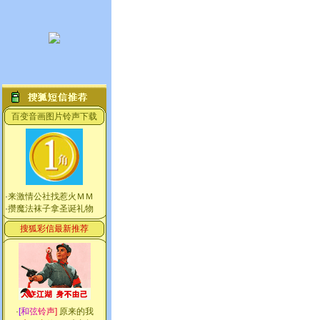
百变音画图片铃声下载
·
来激情公社找惹火ＭＭ
·
攒魔法袜子拿圣诞礼物
搜狐彩信最新推荐
·
[
和
弦
铃
声
]
原来的我