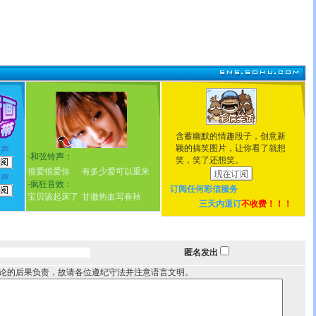
含蓄幽默的情趣段子，创意新
颖的搞笑图片，让你看了就想
铃声
·
和弦铃声：
笑，笑了还想笑。
很爱很爱你
有多少爱可以重来
铃声
·
疯狂音效：
订阅任何
彩信服务
宝贝该起床了
甘撒热血写春秋
三天内退订
不收费！！！
匿名发出
论的后果负责，故请各位遵纪守法并注意语言文明。