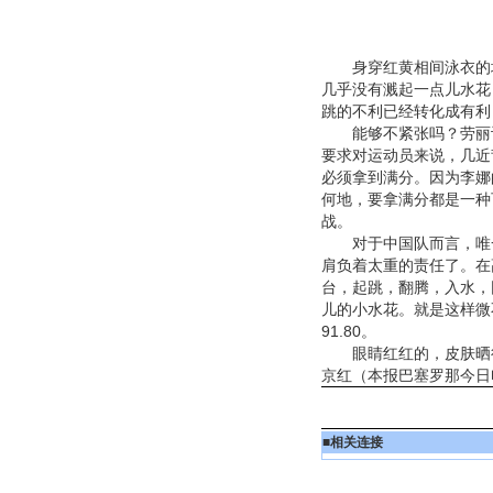
身穿红黄相间泳衣的埃
几乎没有溅起一点儿水花
跳的不利已经转化成有利
能够不紧张吗？劳丽诗的
要求对运动员来说，几近
必须拿到满分。因为李娜
何地，要拿满分都是一种
战。
对于中国队而言，唯一
肩负着太重的责任了。在
台，起跳，翻腾，入水，
儿的小水花。就是这样微
91.80。
眼睛红红的，皮肤晒得
京红（本报巴塞罗那今日
■
相关连接