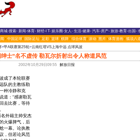
商城
-
搜索
-
新闻
-
体育
-
财经
-
I T
-
娱乐圈
-
女人
-
生活
-
健康
-
汽车
-
房产
-
旅游
-
教育
-
出国
-
新闻
-
中国足球
-
国际足坛
-
足彩
-
篮球
-
棋牌
-
综合体育
-
滚动
-
图片
-
体育漫画
-
狐说八
赛
>
甲A联赛第25轮
>
云南红塔VS上海中远 点球风波
国绅士”名不虚传 勒瓦尔折射出令人称道风范
2002年10月29日09:55
解放日报
波成了本轮联赛
远队的主教练勒
一种冷静和克
说道：“感谢勒瓦
回去比赛，等待
。
名外籍主帅安杰
的火爆脾气，后
尬一幕。论执教
议，但若论风范