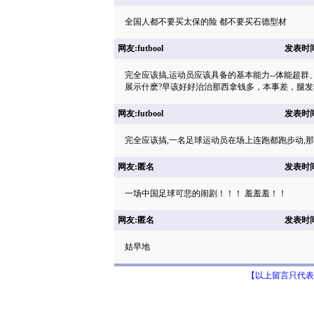
全国人都不要买太保的险 都不要买石德型材
网友:futbool
发表时间: 
完全应该搞,运动员应该具备的基本能力--体能超
展示什麽?早该好好治治那西拿钱多，本事差，腿发
网友:futbool
发表时间: 
完全应该搞,一名足球运动员在场上连跑都跑步动,那
网友:匿名
发表时间: 
一场中国足球可悲的闹剧！！！ 羞羞羞！！
网友:匿名
发表时间: 
姑早地
【以上留言只代表