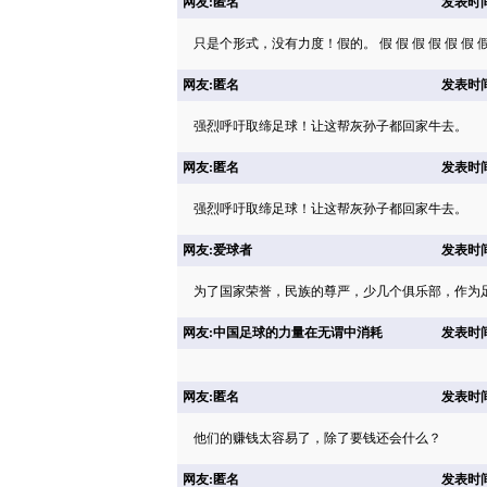
网友:匿名
发表时间: 
只是个形式，没有力度！假的。 假 假 假 假 假 假 假 
网友:匿名
发表时间: 
强烈呼吁取缔足球！让这帮灰孙子都回家牛去。
网友:匿名
发表时间: 
强烈呼吁取缔足球！让这帮灰孙子都回家牛去。
网友:爱球者
发表时间: 
为了国家荣誉，民族的尊严，少几个俱乐部，作为
网友:中国足球的力量在无谓中消耗
发表时间: 
网友:匿名
发表时间: 
他们的赚钱太容易了，除了要钱还会什么？
网友:匿名
发表时间: 