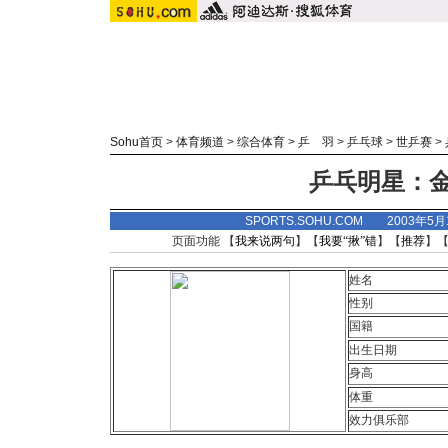
Sohu首页
>
体育频道
>
综合体育
>
乒 羽
>
乒乓球
>
世乒赛
>
乒乓明星：
SPORTS.SOHU.COM 2003年5
页面功能 【
我来说两句
】【
我要“揪”错
】【
推荐
】
姓名
性别
国籍
出生日期
身高
体重
效力俱乐部