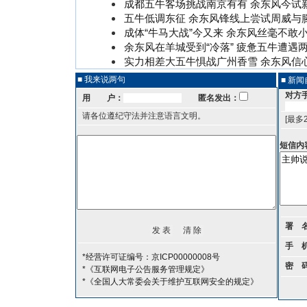
成都五牛客场挑战南京有有 余东风今试
五牛低调东征 余东风锋线上尝试周威与
成体“牛马大战”今又来 余东风丝毫不敢
余东风在羊城受到“冷落” 疲惫五牛遭遇
实力相差大五牛惧战广州香雪 余东风信
■ 我来说两句
■ 新
对方
用 户：
匿名发出：
请各位遵纪守法并注意语言文明。
[最多
短信内
署 
手 
*经营许可证编号：京ICP00000008号
密 
*《互联网电子公告服务管理规定》
*《全国人大常委会关于维护互联网安全的规定》