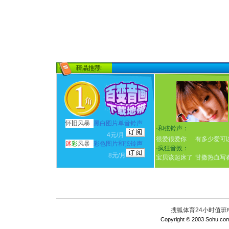
怀
旧
风暴
黑白图片单音铃声
·
和弦铃声：
4元/月
很爱很爱你
有多少爱可
迷
彩
风暴
彩色图片和弦铃声
·
疯狂音效：
8元/月
宝贝该起床了
甘撒热血写
搜狐体育24小时值班电话：
Copyright © 2003 Sohu.com I