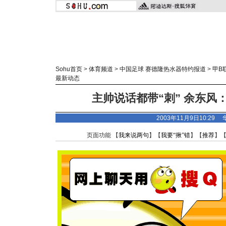
Sohu首页
>
体育频道
>
中国足球 赛德隆热水器特约报道
>
甲B
最新动态
主帅说话都带“刺” 余东风
2003年11月9日10:29
页面功能 【
我来说两句
】【
我要“揪”错
】【
推荐
】