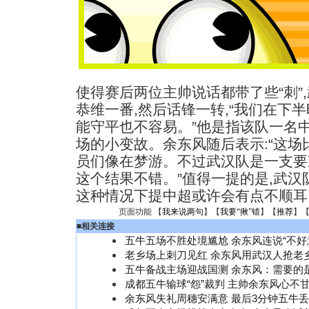
使得赛后两位主帅说话都带了些“刺”
恭维一番,然后话锋一转,“我们在下
能守平也不容易。”他是指该队一名
场的小变故。余东风随后表示:“这场
员们像在梦游。不过武汉队是一支要
这个结果不错。”值得一提的是,武汉
这种情况下提中超或许会有点不顺耳
页面功能 【
我来说两句
】【
我要“揪”错
】【
推荐
】
■
相关连接
五牛五场不胜处境尴尬 余东风连说“不好
老乡场上刺刀见红 余东风用武汉人抢老
五牛备战主场迎战国测 余东风：需要的
成都五牛输球“怨”裁判 主帅余东风心不
余东风失礼周穗安满意 最后3分钟五牛丢