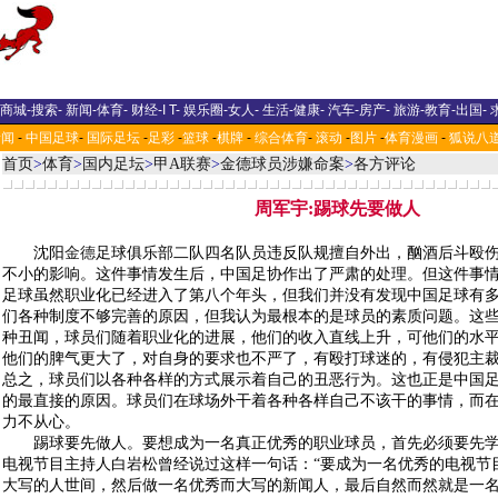
商城
-
搜索
-
新闻
-
体育
-
财经
-
I T
-
娱乐圈
-
女人
-
生活
-
健康
-
汽车
-
房产
-
旅游
-
教育
-
出国
-
新闻
-
中国足球
-
国际足坛
-
足彩
-
篮球
-
棋牌
-
综合体育
-
滚动
-
图片
-
体育漫画
-
狐说八
首页
>
体育
>
国内足坛
>
甲A联赛
>
金德球员涉嫌命案
>
各方评论
周军宇:踢球先要做人
沈阳
金德
足球俱乐部二队四名队员违反队规擅自外出，酗酒后斗殴
不小的影响。这件事情发生后，中国足协作出了严肃的处理。但这件事
足球虽然职业化已经进入了第八个年头，但我们并没有发现中国足球有
们各种制度不够完善的原因，但我认为最根本的是球员的素质问题。这
种丑闻，球员们随着职业化的进展，他们的收入直线上升，可他们的水
他们的脾气更大了，对自身的要求也不严了，有殴打球迷的，有侵犯主
总之，球员们以各种各样的方式展示着自己的丑恶行为。这也正是中国
的最直接的原因。球员们在球场外干着各种各样自己不该干的事情，而
力不从心。
踢球要先做人。要想成为一名真正优秀的职业球员，首先必须要先学
电视节目主持人白岩松曾经说过这样一句话：“要成为一名优秀的电视节
大写的人世间，然后做一名优秀而大写的新闻人，最后自然而然就是一