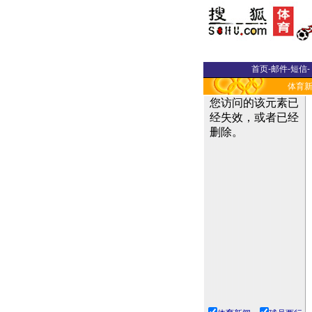
首页
-
邮件
-
短信
-
体育