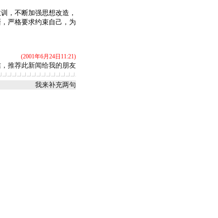
训，不断加强思想改造，
渐，严格要求约束自己，为
(2001年6月24日11:21)
信，推荐此新闻给我的朋友
我来补充两句