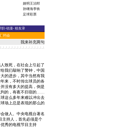
姚明
王治郅
孙继海
李铁
足球彩票
求职
-
动漫
-
校友录
道
-
约会
我来补充两句
伤人致死，在社会上引起了
情给我们敲响了警钟，中国
多大的进步，其中当然有我
些年来，不时传出球员的各
平并没有多大的提高，倒是
裁判的，有夜不归宿的……
足球这么多年来难以冲出去
在球场上总是表现的那么的
会做人。中央电视台著名
目主持人，首先必须是个
名优秀的电视节目主持