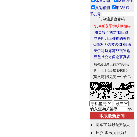
体育新闻
球员西行
足彩预测
甲A追踪
手机号:
NBA新赛季姚明更期待
甜美酸涩我爱!我珍藏!
艳遇叫月上柳梢的美眉
恋曲罗大佑签名CD派送
美伊对峙海湾战况速递
行色社会奇闻趣事真多
[戴佩妮]
遇见你的第4天
[Ｆ ４]
《流星花园Ⅱ》
[莫文蔚]
遇见另一个自己
本版最新新闻
周军宇:踢球先要做人
巴乔·李:夜间行为！