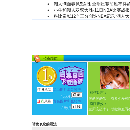
湖人满面春风5连胜 全明星赛前胜率将超
小牛和湖人双双大胜-11日NBA比赛战
科比贡献12个三分创造NBA记录 湖人
怀
旧
风暴
黑白图片单音铃声
·
和弦铃声：
4元/月
很爱很爱你
有多少爱可
迷
彩
风暴
彩色图片和弦铃声
·
疯狂音效：
8元/月
宝贝该起床了
甘撒热血写
请发表您的看法