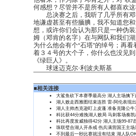
何感想？尽管并不是所有人都喜欢这
总决赛之后，我听了几乎所有邓
地谦虚甚至有些腼腆，我不知道您和
想，或许你们会认为那只是一种伪装
姆（邓肯的名字）在与网队和我们湖
为什么他会有个“石塔”的绰号；再
着３４号的大个子，你什么也没见到
《绿巨人》。
球迷迈克尔·利波夫斯基
■
相关连接
大鲨鱼砍下本赛季最高分 湖人主场擒下
湖人败走西雅图结束连胜 雷-阿伦表现
湖人主帅杰克逊盯上皮蓬 准备克隆公牛
科比获44分难挽湖人败局 马刺客场奏
科比再度发威独得42分 湖人主场99-87
珠联璧合湖人开杀戒 伤兵满营国王主场
不到最后一秒比赛就没有结束 湖人队O