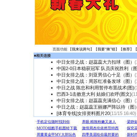
页面功能 【
我来说两句
】【
我要“揪”错
】【
推荐
】
■
相关连接
中日女排之战：赵蕊蕊大力扣球（图）
(
中国2-0日本稳获冠军 队员庆祝胜利（
中日女排之战：刘亚男信心十足（图）
(
中日女排之战：周苏红准备发球（图）
(
中日之战 陈忠和利用暂停布置战术(图)
(
巴西3-1击败意大利 姑娘们欢呼(图文)
(1
中日女排之战：赵蕊蕊充满信心（图）
(
中日之战：赵蕊蕊王丽娜严阵以待（图
[体育专线]女排资料图片20
(11/15 16:40)