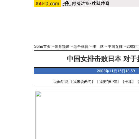
Sohu首页
>
体育频道
>
综合体育
>
排 球
>
中国女排
>
2003
中国女排击败日本 对于
2003年11月15日18:5
页面功能 【
我来说两句
】【
我要“揪”错
】【
推荐
】