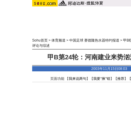
Sohu首页
>
体育频道
>
中国足球 赛德隆热水器特约报道
>
甲B
评论与综述
甲B第24轮：河南建业来势汹
2003年11月15日08:0
页面功能 【
我来说两句
】【
我要“揪”错
】【
推荐
】