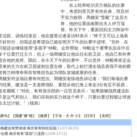
在上轮和哈尔滨兰格队的比赛
中，考虑到里贝罗有伤在身，而且对
手实力较弱，周穗安“雪藏”了这员大
将，他的位置由南斯拉夫人伊万顶
替。昨天下午，重新回到主力阵容中
常活跃。训练结束后，他在接受记者采访时表示：“终于又可以上场表
不好对付，但我还是希望自己能在明天下午的比赛中进球。”另外，在
可能还会继续使用“多面手”钟毅。众所周知，钟毅这个赛季先后在中后
多个位置打过主力，但上一场周穗安让他出任右前卫后，他自己和外界
适合他的发挥。因此，在今天下午的比赛中，不出意外，钟毅将肯定会
原来的主力右前卫屈波则位置左移，取代上轮打满全场且表现不俗的蔡
老将兰柯维奇和肖智将担负起为球队攻城拔寨的任务。
安对这场比赛有何想法。周穗安老练地告诉记者：“我们每场比赛
的结果。建业是一支老牌强队，要想从他们身上拿走3分肯定不容易，
超名额呢！”对此，有有俱乐部的一位官员表示：“如果能够战胜建业队
不是运气和别人，我们目前的实力就这个样子，只要比赛过程能让球迷
会太过计较。”（钱旭）
说两句
】【
我要“揪”错
】【
推荐
】【字体：
大
中
小
】【
打印
】 【
关闭
】
河南建业来势汹汹 南京有有轻松应战
(11/15 08:03)
企图 南京有有“谋划”三连胜
(11/08 14:11)