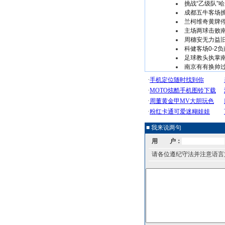
挑战“乙级队”
成都五牛客场挑
兰柯维奇黄牌
主场两球击败南
周穗安无力益旧
科健客场0-2
足球教头执掌南
南京有有换帅过
■ 我来说两句
用 户：
请各位遵纪守法并注意语言