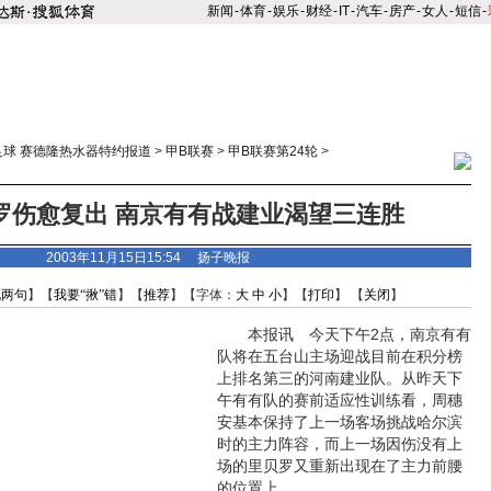
新闻
-
体育
-
娱乐
-
财经
-
IT
-
汽车
-
房产
-
女人
-
短信
-
足球 赛德隆热水器特约报道
>
甲B联赛
>
甲B联赛第24轮
>
罗伤愈复出 南京有有战建业渴望三连胜
2003年11月15日15:54 扬子晚报
说两句
】【
我要“揪”错
】【
推荐
】【字体：
大
中
小
】【
打印
】 【
关闭
】
本报讯 今天下午2点，南京有有
队将在五台山主场迎战目前在积分榜
上排名第三的河南建业队。从昨天下
午有有队的赛前适应性训练看，周穗
安基本保持了上一场客场挑战哈尔滨
时的主力阵容，而上一场因伤没有上
场的里贝罗又重新出现在了主力前腰
的位置上。