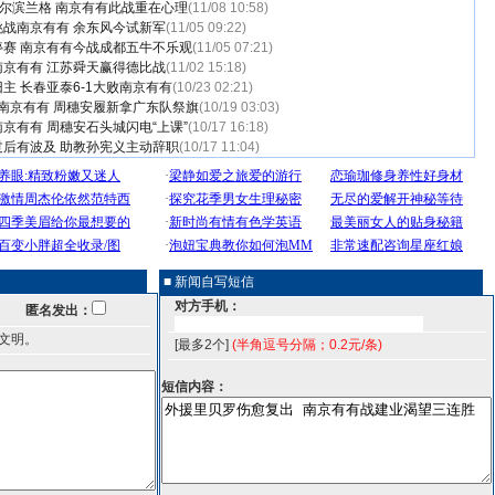
哈尔滨兰格 南京有有此战重在心理
(11/08 10:58)
战南京有有 余东风今试新军
(11/05 09:22)
停赛 南京有有今战成都五牛不乐观
(11/05 07:21)
京有有 江苏舜天赢得德比战
(11/02 15:18)
主 长春亚泰6-1大败南京有有
(10/23 02:21)
负南京有有 周穗安履新拿广东队祭旗
(10/19 03:03)
京有有 周穗安石头城闪电“上课”
(10/17 16:18)
后有波及 助教孙宪义主动辞职
(10/17 11:04)
■ 新闻自写短信
对方手机：
匿名发出：
文明。
[最多2个]
(半角逗号分隔；0.2元/条)
短信内容：