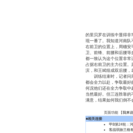
的里贝罗在训练中显得非
现一番了。我知道河南队
右前卫的位置上，周穗安
卫、前锋、前腰和后腰等
都一致认为这个位置非常
占据右前卫的主力位置。
滨，和王斌组成双后腰，
训练结束时，记者问周穗
都会全力以赴，争取最好
何况他们还在全力争取中
当然最好。但三连胜靠的
满意，结果如何我们倒不
页面功能 【
我来
■
相关连接
甲B第24轮：
客战弱旅兰格有