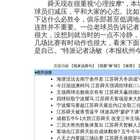
舜天现在很重视“心理按摩”，本
球员们减压，平和大家的心态。比如
下达什么必胜令，俱乐部甚至低调地
连胜并不重要。一位老球员告诉记者
很大，没想到就当时的一点不冷静，
几场比赛有时动作也很大，看来下面
是自己。”特派记者汤敏（本报杭州
页面功能 【
我来说两句
】【
我要“揪”错
】【
推荐
】
■
相关连接
海埂没法去南宁条件差 江苏舜天冬训成“
今日迎战澳柯玛 江苏舜天强调控球权
(11
主场两球击败南京有有 江苏舜天赢得德
四球轻取宁波耀马 江苏舜天客场迎来大
宁波耀马要趁江苏舜天最近内讧全取三
江苏舜天被香雪逼平 球迷高呼“廖萨下课
成都五牛5-1大胜江苏舜天 改变三年主
三员大将伤愈集体复出 江苏舜天暂解人
客场虫江苏舜天欲在成体翻身? 五牛今斗“
八天之内要踢三场比赛 江苏舜天体能是