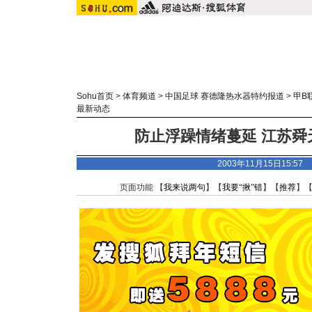
Sohu首页
>
体育频道
>
中国足球 赛德隆热水器特约报道
>
甲B
最新动态
防止浮躁情绪蔓延 江苏舜
2003年11月15日15:5
页面功能 【
我来说两句
】【
我要“揪”错
】【
推荐
】