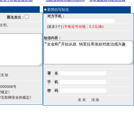
■ 新闻自写短信
对方手机：
匿名发出：
文明。
[最多2个]
(半角逗号分隔；0.2元/条)
短信内容：
署 名
手 机
00008号
密 码
理规定》
护互联网安全的规定》