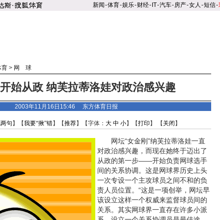
新闻
-
体育
-
娱乐
-
财经
-
IT
-
汽车
-
房产
-
女人
-
短信
-
体育
>
网 球
”开始从政 纳芙拉蒂洛娃对政治感兴趣
2003年11月16日15:46
东方体育日报
说两句
】【
我要“揪”错
】【
推荐
】【字体：
大
中
小
】【
打印
】 【
关闭
】
网坛“女金刚”纳芙拉蒂洛娃一直
对政治感兴趣，而现在她终于迈出了
从政的第一步——开始负责网球选手
间的关系协调。这是网球界历史上头
一次专设一个主攻球员之间不和的负
责人员位置。“这是一项创举，网坛早
该设立这样一个权威来监督球员间的
关系。其实网球界一直存在许多小派
系，设立一个关系协调员是最佳途