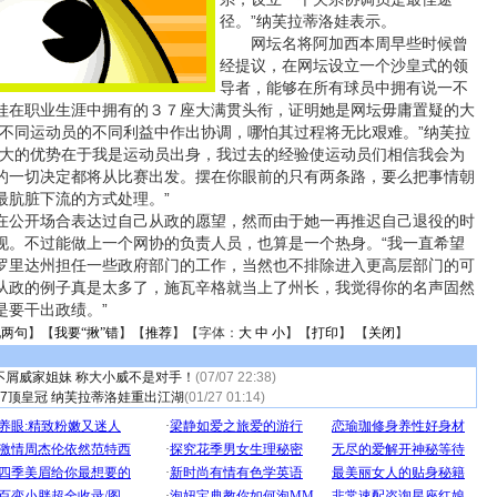
径。”纳芙拉蒂洛娃表示。
网坛名将阿加西本周早些时候曾
经提议，在网坛设立一个沙皇式的领
导者，能够在所有球员中拥有说一不
娃在职业生涯中拥有的３７座大满贯头衔，证明她是网坛毋庸置疑的大
在不同运动员的不同利益中作出协调，哪怕其过程将无比艰难。”纳芙拉
最大的优势在于我是运动员出身，我过去的经验使运动员们相信我会为
的一切决定都将从比赛出发。摆在你眼前的只有两条路，要么把事情朝
最肮脏下流的方式处理。”
公开场合表达过自己从政的愿望，然而由于她一再推迟自己退役的时
现。不过能做上一个网协的负责人员，也算是一个热身。“我一直希望
罗里达州担任一些政府部门的工作，当然也不排除进入更高层部门的可
从政的例子真是太多了，施瓦辛格就当上了州长，我觉得你的名声固然
是要干出政绩。”
说两句
】【
我要“揪”错
】【
推荐
】【字体：
大
中
小
】【
打印
】 【
关闭
】
不屑威家姐妹 称大小威不是对手！
(07/07 22:38)
7顶皇冠 纳芙拉蒂洛娃重出江湖
(01/27 01:14)