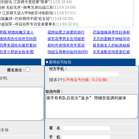
到甜头 江苏舜天更想要“熊掌”
(11/18 16:44)
旧帅 无欲无求--南粤兄弟出战江苏
(11/18 16:09)
 江苏舜天进入甲B收官冲刺阶段
(11/18 07:01)
能赢球--巴班期待中国“处女冠”
(11/18 02:05)
超冠军--夺冠在即专访亚泰董事长
(11/18 02:01)
■ 新闻自写短信
对方手机：
匿名发出：
文明。
[最多2个]
(半角逗号分隔；0.2元/条)
短信内容：
署 名
手 机