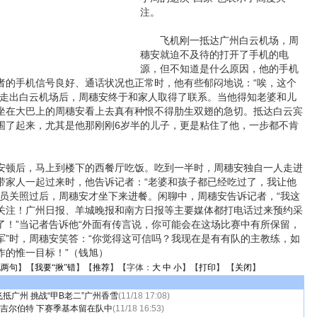
注。
飞机刚一抵达广州白云机场，周
穗安就迫不及待的打开了手机的电
源，但不知道是什么原因，他的手机
者的手机信号良好、通话状况也正常时，他有些郁闷地说：“唉，这个
”走出白云机场后，周穗安终于和家人取得了联系。当他得知老婆和儿
坐在大巴上的周穗安看上去真有种恨不得肋生双翅的急切。抵达白云宾
围了起来，尤其是他那刚刚6岁半的儿子，更是粘住了他，一步都不肯
顿后，马上到楼下的西餐厅吃饭。吃到一半时，周穗安独自一人走进
带家人一起过来时，他告诉记者：“老婆和孩子都已经吃过了，我让他
队员关照过后，周穗安才坐下来进餐。闲聊中，周穗安告诉记者，“我这
关注！广州日报、羊城晚报和南方日报等主要媒体都打电话过来预约采
了！”当记者告诉他“外面有传言说，你可能会在这场比赛中有所保留，
军”时，周穗安笑答：“你觉得这可信吗？我现在是有有队的主教练，如
作的惟一目标！”（钱旭）
说两句
】【
我要“揪”错
】【
推荐
】【字体：
大
中
小
】【
打印
】 【
关闭
】
抵广州 挑战“甲B老二”广州香雪
(11/18 17:08)
”吉尔伯特 下赛季基本留在队中
(11/18 16:53)