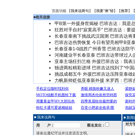
页面功能 【
我来说两句
】【
我要“揪”错
】【
推荐
】
■
相关连接
甲B第一外援身世揭秘 巴班吉达：我是
狂胜对手自封“寂寞高手” 巴班吉达：要
长春亚泰南下挑战武汉国测 巴班吉达将
巴班吉达伤势恢复 今日有望亮相甲B亚
长春亚泰1-0战胜广州香雪 巴班吉达防守(
河南建业平长春亚泰 巴班吉达带球过人(
亚泰主场狂扫兰格 外援巴班吉达：我表
独进两粒精彩进球 巴班吉达找到了“中国
挑战成都五牛 外援巴班吉达压阵亚泰雄
力帆新帅贬低亚泰新外援 米罗西：巴班
■ 我来说两句
■ 新
对方
用 户：
匿名发出：
请各位遵纪守法并注意语言文明。
[最多