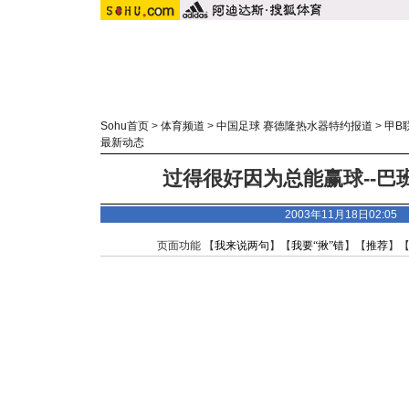
Sohu首页
>
体育频道
>
中国足球 赛德隆热水器特约报道
>
甲B
最新动态
过得很好因为总能赢球--巴
2003年11月18日02:0
页面功能 【
我来说两句
】【
我要“揪”错
】【
推荐
】