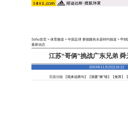
Sohu首页
>
体育频道
>
中国足球 赛德隆热水器特约报道
>
甲B
最新动态
江苏“哥俩”挑战广东兄弟 
2003年11月20日18:2
页面功能 【
我来说两句
】【
我要“揪”错
】【
推荐
】