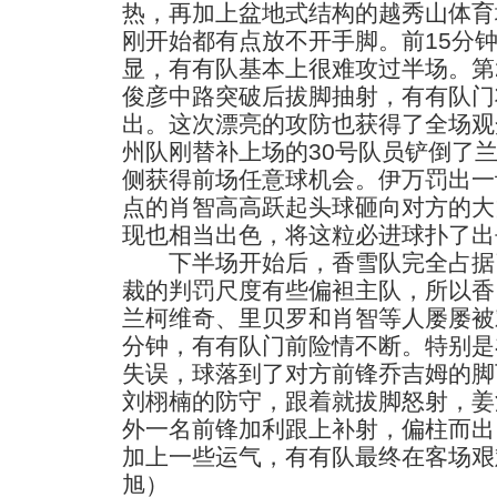
热，再加上盆地式结构的越秀山体育
刚开始都有点放不开手脚。前15分
显，有有队基本上很难攻过半场。第2
俊彦中路突破后拔脚抽射，有有队门
出。这次漂亮的攻防也获得了全场观
州队刚替补上场的30号队员铲倒了
侧获得前场任意球机会。伊万罚出一
点的肖智高高跃起头球砸向对方的大
现也相当出色，将这粒必进球扑了出
下半场开始后，香雪队完全占据
裁的判罚尺度有些偏袒主队，所以香
兰柯维奇、里贝罗和肖智等人屡屡被
分钟，有有队门前险情不断。特别是
失误，球落到了对方前锋乔吉姆的脚
刘栩楠的防守，跟着就拔脚怒射，姜
外一名前锋加利跟上补射，偏柱而出
加上一些运气，有有队最终在客场艰
旭）