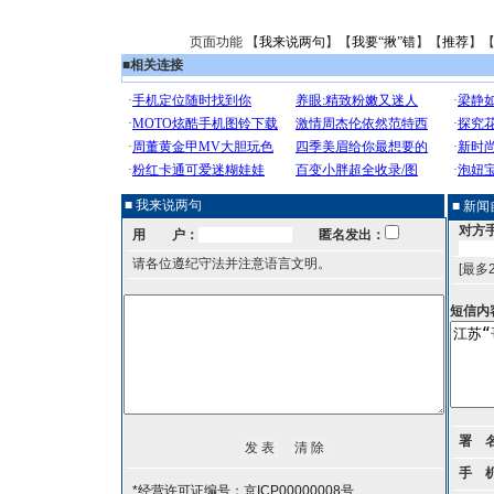
页面功能 【
我来说两句
】【
我要“揪”错
】【
推荐
】
■
相关连接
■ 我来说两句
■ 新
对方
用 户：
匿名发出：
请各位遵纪守法并注意语言文明。
[最多
短信内
署 
手 
*经营许可证编号：京ICP00000008号