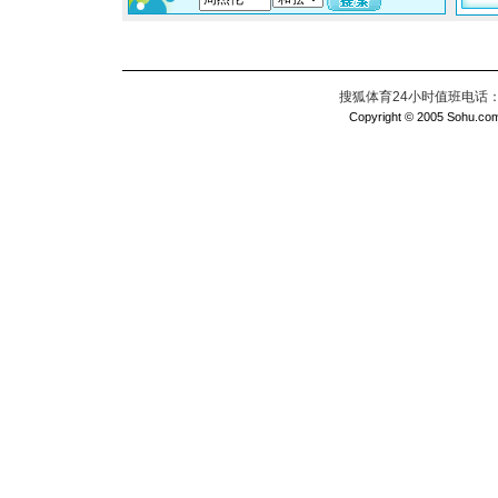
搜狐体育24小时值班电话：010
Copyright © 2005 Sohu.com I