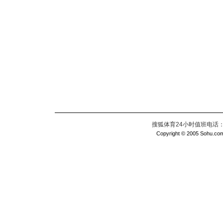
搜狐体育24小时值班电话：010
Copyright © 2005 Sohu.com I