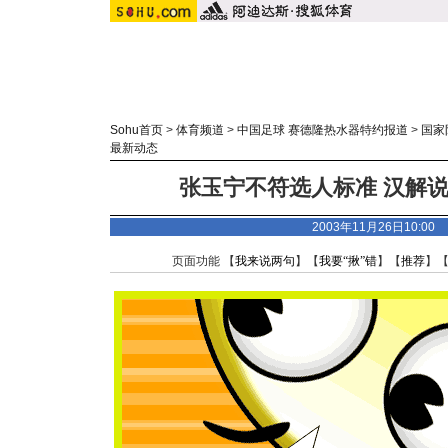
Sohu首页
>
体育频道
>
中国足球 赛德隆热水器特约报道
>
国家
最新动态
张玉宁不符选人标准 汉解说
2003年11月26日10:0
页面功能 【
我来说两句
】【
我要“揪”错
】【
推荐
】