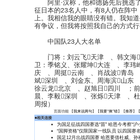
阿里·汉称，他和德扬先后挑选了
征日本的23名人中，有8人仍在阵中
上。我相信我的眼睛没有错。我知道
有争议，但我将按照我自己的方式行
中国队23人大名单
门将：刘云飞天津 、韩文海
卫：季铭义、张耀坤大连 、李玮
庆 、周挺云南 、肖战波青岛
斌深圳 、刘金东、周海滨山东
徐云龙北京 、赵旭日四川 ；
晨、李毅深圳 、张烁天津 、
周报）
页面功能 【
我来说两句
】【
我要“揪”错
】【
推荐
】
■
相关连接
为国足征战四国赛选“苗” 哈恩今考察“沪
“国脚资格”仅限国家一线队员 以四国赛
国足12月出战四国赛 哈恩要借杜威、孙祥