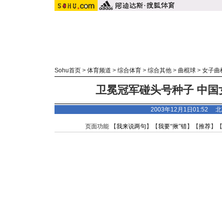
Sohu首页
>
体育频道
>
综合体育
>
综合其他
>
曲棍球
>
女子曲
卫冕冠军碰头号种子 中国
2003年12月1日01:52
页面功能 【
我来说两句
】【
我要“揪”错
】【
推荐
】