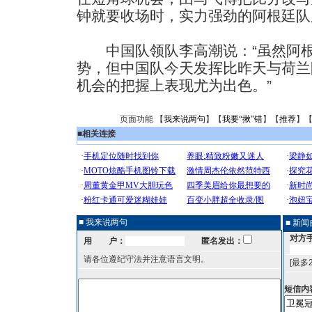
钟就要收场时，实力强劲的阿根廷队
中国队领队李高潮说：“虽然阿根
势，但中国队今天发挥比昨天与荷兰
机会的把握上表现尤为出色。”
页面功能 【
我来说两句
】【
我要“揪”错
】【
推荐
】
■
相关连接
■ 我来说两句
■ 新
对方
用 户：
匿名发出：
请各位遵纪守法并注意语言文明。
[最多
短信内