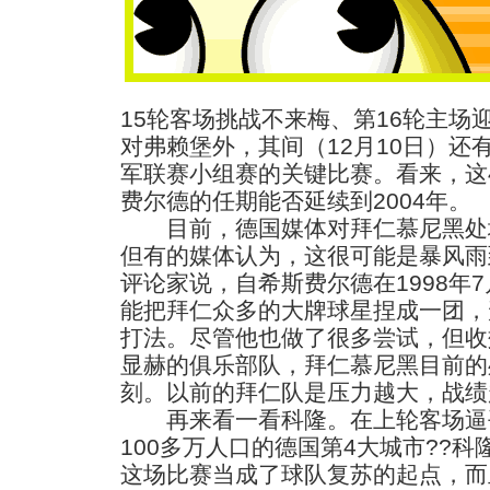
15轮客场挑战不来梅、第16轮主场
对弗赖堡外，其间（12月10日）还
军联赛小组赛的关键比赛。看来，这
费尔德的任期能否延续到2004年。
目前，德国媒体对拜仁慕尼黑处
但有的媒体认为，这很可能是暴风雨
评论家说，自希斯费尔德在1998年
能把拜仁众多的大牌球星捏成一团，
打法。尽管他也做了很多尝试，但收
显赫的俱乐部队，拜仁慕尼黑目前的
刻。以前的拜仁队是压力越大，战绩
再来看一看科隆。在上轮客场逼
100多万人口的德国第4大城市??
这场比赛当成了球队复苏的起点，而