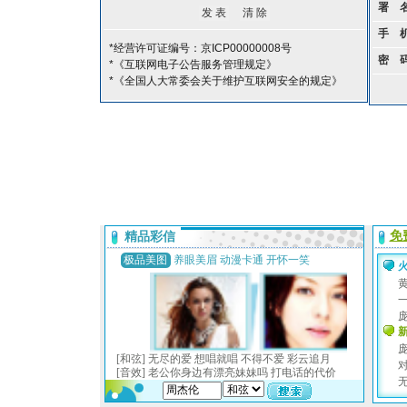
署 
手 
*经营许可证编号：京ICP00000008号
密 
*《互联网电子公告服务管理规定》
*《全国人大常委会关于维护互联网安全的规定》