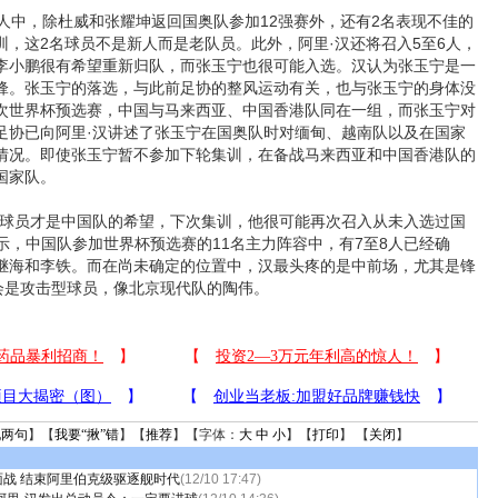
中，除杜威和张耀坤返回国奥队参加12强赛外，还有2名表现不佳的
训，这2名球员不是新人而是老队员。此外，阿里·汉还将召入5至6人，
李小鹏很有希望重新归队，而张玉宁也很可能入选。汉认为张玉宁是一
锋。张玉宁的落选，与此前足协的整风运动有关，也与张玉宁的身体没
次世界杯预选赛，中国与马来西亚、中国香港队同在一组，而张玉宁对
足协已向阿里·汉讲述了张玉宁在国奥队时对缅甸、越南队以及在国家
情况。即使张玉宁暂不参加下轮集训，在备战马来西亚和中国香港队的
国家队。
员才是中国队的希望，下次集训，他很可能再次召入从未入选过国
表示，中国队参加世界杯预选赛的11名主力阵容中，有7至8人已经确
继海和李铁。而在尚未确定的位置中，汉最头疼的是中前场，尤其是锋
将会是攻击型球员，像北京现代队的陶伟。
说两句
】【
我要“揪”错
】【
推荐
】【字体：
大
中
小
】【
打印
】 【
关闭
】
战 结束阿里伯克级驱逐舰时代
(12/10 17:47)