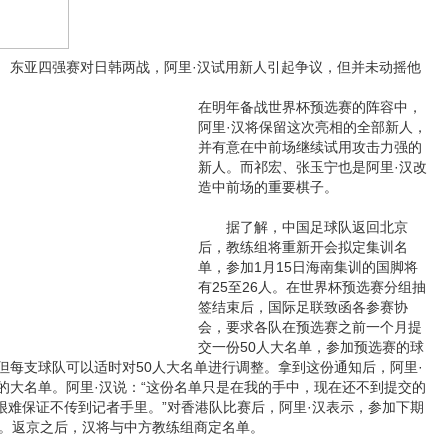
亚四强赛对日韩两战，阿里·汉试用新人引起争议，但并未动摇他
在明年备战世界杯预选赛的阵容中，
阿里·汉将保留这次亮相的全部新人，
并有意在中前场继续试用攻击力强的
新人。而祁宏、张玉宁也是阿里·汉改
造中前场的重要棋子。
据了解，中国足球队返回北京
后，教练组将重新开会拟定集训名
单，参加1月15日海南集训的国脚将
有25至26人。在世界杯预选赛分组抽
签结束后，国际足联致函各参赛协
会，要求各队在预选赛之前一个月提
交一份50人大名单，参加预选赛的球
但每支球队可以适时对50人大名单进行调整。拿到这份通知后，阿里·
的大名单。阿里·汉说：“这份名单只是在我的手中，现在还不到提交的
很难保证不传到记者手里。”对香港队比赛后，阿里·汉表示，参加下期
人。返京之后，汉将与中方教练组商定名单。