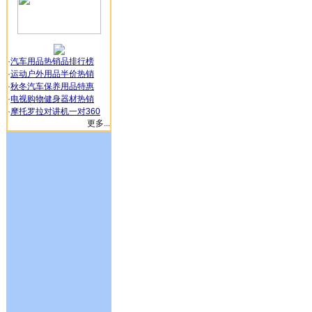
·
汽车用品热销品排行榜
·
运动户外用品半价热销
·
秋冬汽车保养用品特惠
·
电视购物健身器材热销
·
摩托罗拉对讲机一对360
更多...