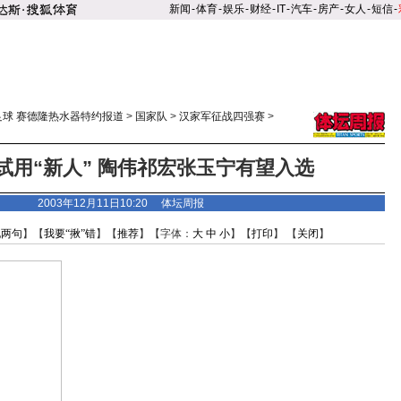
新闻
-
体育
-
娱乐
-
财经
-
IT
-
汽车
-
房产
-
女人
-
短信
-
足球 赛德隆热水器特约报道
>
国家队
>
汉家军征战四强赛
>
试用“新人” 陶伟祁宏张玉宁有望入选
2003年12月11日10:20 体坛周报
说两句
】【
我要“揪”错
】【
推荐
】【字体：
大
中
小
】【
打印
】 【
关闭
】