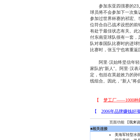
参加东亚四强赛的23人
球员将不会参加下一次集
参加过世界杯赛的祁宏、
位符合自己战术设想的前
有处于最佳状态有关。此
付东南亚球队很有一套，
队对泰国队比赛时的进球
比赛时，张玉宁也将重返
阿里·汉始终坚信年轻球
家队的“新人”。阿里·汉
定，包括在英超效力的孙
线组合。因此，“新人”
页面功能 【
我来
■
相关连接
美海军转型水面