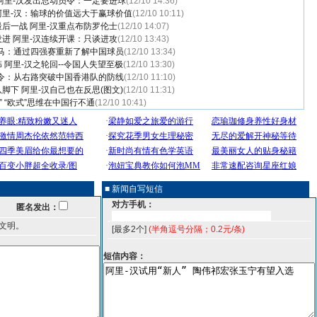
阿里-汉发出总动员令：一定要进球
(12/10 14:36)
阿里-汉：输球的价值远大于赢球价值
(12/10 10:11)
后一战 阿里-汉重点布防罗伦士
(12/10 14:07)
进 阿里-汉连续开课：只谈进攻
(12/10 13:43)
失马：通过四强赛重新了解中国球员
(12/10 13:34)
 阿里-汉之轮回--令国人失望至极
(12/10 13:30)
指令：从右路突破中国香港队的防线
(12/10 11:10)
脚下 阿里-汉自己也在反思(图文)
(12/10 11:31)
” “欧式”思维在中国行不通
(12/10 10:41)
■ 新闻自写短信
对方手机：
匿名发出：
文明。
[最多2个]
(半角逗号分隔；0.2元/条)
短信内容：