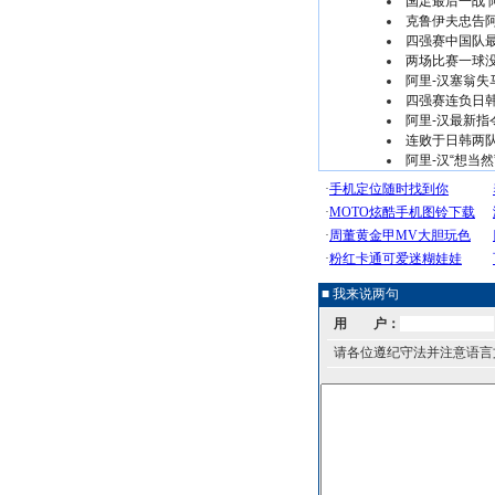
国足最后一战 
克鲁伊夫忠告
四强赛中国队最
两场比赛一球没
阿里-汉塞翁
四强赛连负日韩
阿里-汉最新
连败于日韩两队
阿里-汉“想当然
■ 我来说两句
用 户：
请各位遵纪守法并注意语言