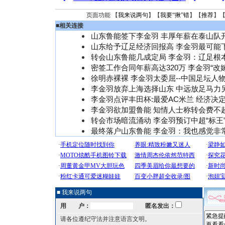
页面功能 【
我来说两句
】【
我要“揪”错
】【
推荐
】
■
相关连接
山东鲁能签下李金羽 丰厚年薪在泰山队
山东给予辽足经济回报高 李金羽最可能
转会山东鲁能几成定局 李金羽：辽足根
密签工作合同年薪高达320万 李金羽“改
徐明赤裸裸 李金羽太委屈--中国足坛人
李金羽放弃上海选择山东 中远放足马力
李金羽点评丰田杯:最爱AC米兰 经济决
李金羽欲加盟鲁能 知情人士称转会费不超
转会市场暗流涌动 李金羽预订中超“标王
最终落户山东鲁能 李金羽：我也感觉非
■ 我来说两句
用 户：
匿名发出：
请各位遵纪守法并注意语言文明。