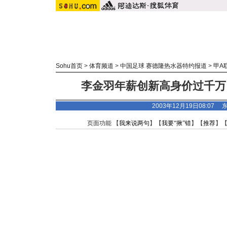
Sohu首页
>
体育频道
>
中国足球 赛德隆热水器特约报道
>
甲A
李金羽年薪创新高身价过千万
2003年12月19日08:07
页面功能 【
我来说两句
】【
我要“揪”错
】【
推荐
】