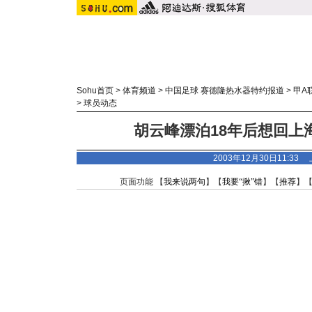
Sohu首页
>
体育频道
>
中国足球 赛德隆热水器特约报道
>
甲A
>
球员动态
胡云峰漂泊18年后想回上
2003年12月30日11:33
页面功能 【
我来说两句
】【
我要“揪”错
】【
推荐
】