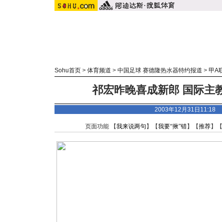
Sohu首页
>
体育频道
>
中国足球 赛德隆热水器特约报道
>
甲A
祁宏昨晚喜成新郎 国际主教
2003年12月31日11:1
页面功能 【
我来说两句
】【
我要“揪”错
】【
推荐
】