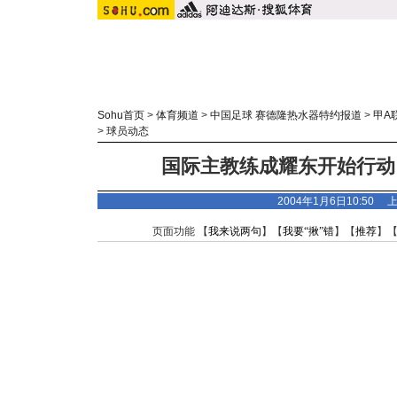
Sohu首页
>
体育频道
>
中国足球 赛德隆热水器特约报道
>
甲A
>
球员动态
国际主教练成耀东开始行动 
2004年1月6日10:50
页面功能 【
我来说两句
】【
我要“揪”错
】【
推荐
】