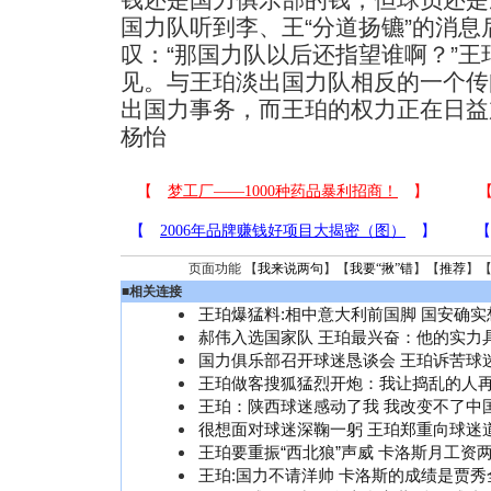
国力队听到李、王“分道扬镳”的消
叹：“那国力队以后还指望谁啊？”
见。与王珀淡出国力队相反的一个传
出国力事务，而王珀的权力正在日
杨怡
页面功能 【
我来说两句
】【
我要“揪”错
】【
推荐
】
■
相关连接
王珀爆猛料:相中意大利前国脚 国安确实
郝伟入选国家队 王珀最兴奋：他的实力
国力俱乐部召开球迷恳谈会 王珀诉苦球
王珀做客搜狐猛烈开炮：我让捣乱的人
王珀：陕西球迷感动了我 我改变不了中
很想面对球迷深鞠一躬 王珀郑重向球迷道
王珀要重振“西北狼”声威 卡洛斯月工资
王珀:国力不请洋帅 卡洛斯的成绩是贾秀