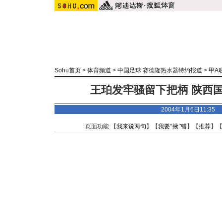
Sohu首页
>
体育频道
>
中国足球 赛德隆热水器特约报道
>
甲A
王珀发牢骚留下把柄 陕西
2004年1月6日11:3
页面功能 【
我来说两句
】【
我要“揪”错
】【
推荐
】