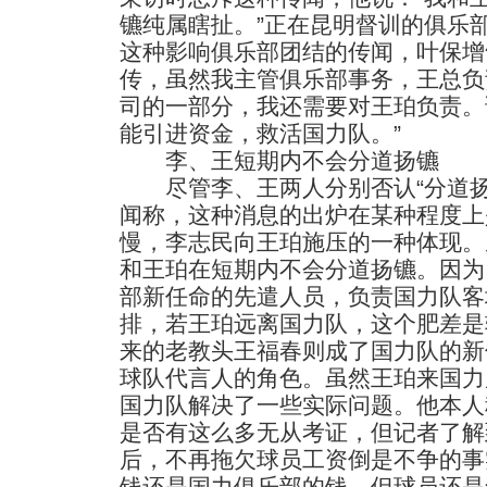
镳纯属瞎扯。”正在昆明督训的俱乐
这种影响俱乐部团结的传闻，叶保增
传，虽然我主管俱乐部事务，王总负
司的一部分，我还需要对王珀负责。
能引进资金，救活国力队。”
李、王短期内不会分道扬镳
尽管李、王两人分别否认“分道扬
闻称，这种消息的出炉在某种程度上
慢，李志民向王珀施压的一种体现。
和王珀在短期内不会分道扬镳。因为
部新任命的先遣人员，负责国力队客
排，若王珀远离国力队，这个肥差是
来的老教头王福春则成了国力队的新
球队代言人的角色。虽然王珀来国力
国力队解决了一些实际问题。他本人
是否有这么多无从考证，但记者了解
后，不再拖欠球员工资倒是不争的事
钱还是国力俱乐部的钱，但球员还是