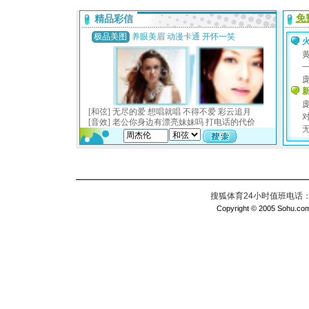
搜狐体育24小时值班电话：010
Copyright © 2005 Sohu.com I