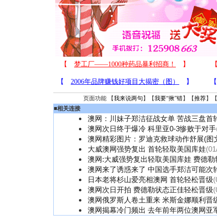
页面功能 【
我来说两句
】【
我要“揪”错
】【
推荐
】
■
相关连接
澳网：川妹子郑洁征战女单 苦战三盘首
澳网次日终于爆冷 科里亚0-3惨败于对手
澳网精彩图片：罗迪克救球动作舒展(图文
大威澳网强势复出 首轮轻取美国库娃
(01
澳网:大威强势复出轻取美国库娃 费德勒
澳网来了诱惑来了 中国选手郑洁可能次
日本老将杉山爱亮相澳网 首轮轻松晋级
(
澳网次日开拍 费德勒状态正佳轻松晋级
(
澳网俄罗斯人卷土重来 米斯金娜顺利晋
澳网揭幕冷门频出 去年前年两位澳网亚