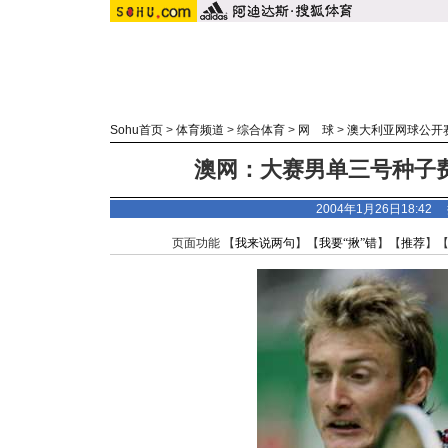
Sohu首页
>
体育频道
>
综合体育
>
网 球
>
澳大利亚网球公开
澳网：大赛男单三号种子费
2004年1月26日18:4
页面功能 【
我来说两句
】【
我要“揪”错
】【
推荐
】