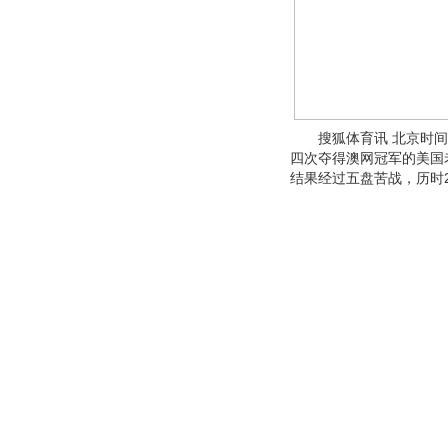
搜狐体育讯 北京时间1
四次夺得澳网冠军的美国
结果经过五盘苦战，历时22