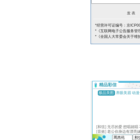
*经营许可证编号：京ICP00
*《互联网电子公告服务管
*《全国人大常委会关于维