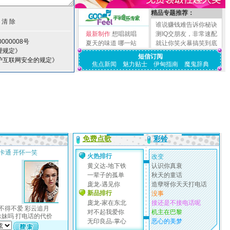
精品专题推荐：
谁说赚钱难告诉你秘诀
最新制作
想唱就唱
测IQ交朋友，非常速配
000008号
夏天的味道
哪一站
就让你笑火暴搞笑到底
理规定》
短信订阅
护互联网安全的规定》
焦点新闻
魅力贴士
伊甸指南
魔鬼辞典