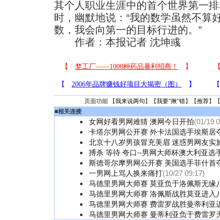
其个人职业生涯中的首个世界第一排
时，幽默地说：“我的数学虽然不算
数，我会向第一的目标行进的。”
作者：本报记者 沈坤彧
页面功能 【
我来说两句
】【
我要“揪”错
】【
推荐
】
■
相关连接
女网好看男网难猜 澳网今日开拍
(01/19 0
卡塔尔男网公开赛 外卡法国选手埃斯居
北京十八岁男孩冒充美眉 迷惑男网友实
搏杀 等待 夸口--男网大师杯澳大利亚选
斯德哥尔摩男网公开赛 美国选手菲什首
一男网上骂人换来痛打
(10/27 09:17)
马德里男网大师赛 莫亚负于洛佩斯无缘八
马德里男网大师赛 洛佩斯战胜莫亚进入八
马德里男网大师赛 费雷罗战胜曼蒂利亚
马德里男网大师赛 曼蒂利亚负于费雷罗