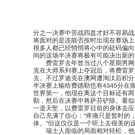
分之一决赛中苦战四盘才好不容易战
将面对的是连能否按时出现在赛场上
很多人都已经悄悄将心中的砝码偏向
间的这场半决赛将极有可能决出新的
费雷罗去年曾当过八个星期男网老
克在大师系列赛上夺冠后，将费雷罗
去。不过罗迪克在澳网遭淘汰后积分为
半决赛上输给费德勒也有4345分在
世界第一，他现在离这个目标还有两
勒，然后在决赛中将萨芬铲除。看似
一道天堑，以费雷罗目前的身体去应
自己充满了信心：“疼痛只是暂时的
体。”但这仅仅是一个听上去很美的
瑞士人面临的局面相对轻松，他