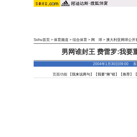
Sohu首页
>
体育频道
>
综合体育
>
网 球
>
澳大利亚网球公开
男网谁封王 费雷罗:我要
2004年1月30日09:00
东
页面功能 【
我来说两句
】【
我要“揪”错
】【
推荐
】