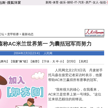
新闻
-
体育
-
娱乐
-
财经
-
IT
-
汽车
-
房产
-
女人
-
短信
-
足坛
>
意甲联赛
>
最新动态
森称AC米兰世界第一 为囊括冠军而努力
2004年2月3日23:41 人民网
说两句
】【
我要“揪”错
】【
推荐
】【字体：
大
中
小
】【
打印
】 【
关闭
】
人民网北京2月3日讯 丹麦射手
托马森在接受记者采访时表示，他要
帮助AC米兰赢得所有赛事的冠军。
“我有很大的雄心，在我看来，
AC米兰是世界上第一号球队。”这位
近来状态颇佳的前锋说。