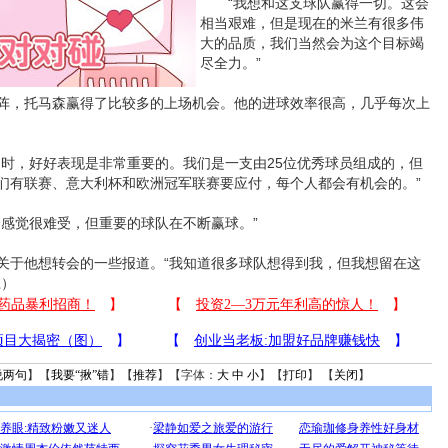
“我想和这支球队赢得一切。这会
相当艰难，但是现在的米兰有很多伟
大的品质，我们当然会为这个目标竭
尽全力。”
，托马森赢得了比较多的上场机会。他的进球效率很高，几乎每次上
，好好表现是非常重要的。我们是一支由25位优秀球员组成的，但
们有联赛、意大利杯和欧洲冠军联赛要应付，每个人都会有机会的。”
觉很难受，但重要的球队在不断赢球。”
于他想转会的一些报道。“我知道很多球队想得到我，但我想留在这
江）
说两句
】【
我要“揪”错
】【
推荐
】【字体：
大
中
小
】【
打印
】 【
关闭
】