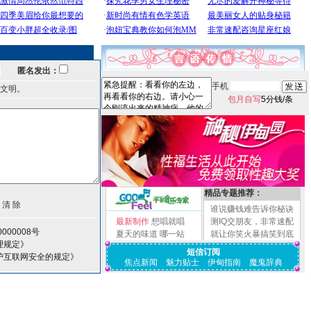
匿名发出：
手机
文明。
包月自写
5分钱/条
精品专题推荐：
谁说赚钱难告诉你秘诀
最新制作
想唱就唱
测IQ交朋友，非常速配
000008号
夏天的味道
哪一站
就让你笑火暴搞笑到底
理规定》
短信订阅
护互联网安全的规定》
焦点新闻
魅力贴士
伊甸指南
魔鬼辞典