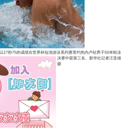
以27秒75的成绩在世界杯短池游泳系列赛里约热内卢站男子50米蛙泳
决赛中获第三名。
新华社记者汪亚雄
摄