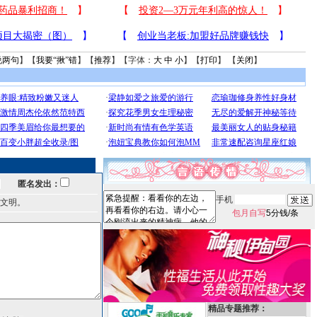
说两句
】【
我要“揪”错
】【
推荐
】【字体：
大
中
小
】【
打印
】 【
关闭
】
匿名发出：
手机
文明。
包月自写
5分钱/条
精品专题推荐：