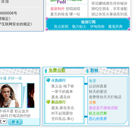
谁说赚钱难告诉你秘诀
最新制作
想唱就唱
测IQ交朋友，非常速配
000008号
夏天的味道
哪一站
就让你笑火暴搞笑到底
理规定》
短信订阅
护互联网安全的规定》
焦点新闻
魅力贴士
伊甸指南
魔鬼辞典