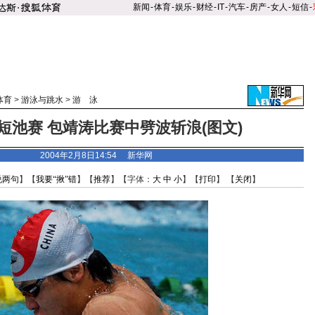
新闻
-
体育
-
娱乐
-
财经
-
IT
-
汽车
-
房产
-
女人
-
短信
-
体育
>
游泳与跳水
>
游 泳
短池赛 包靖涛比赛中劈波斩浪(图文)
2004年2月8日14:54 新华网
说两句
】【
我要“揪”错
】【
推荐
】【字体：
大
中
小
】【
打印
】 【
关闭
】